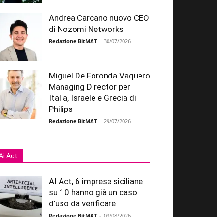
Andrea Carcano nuovo CEO
di Nozomi Networks
Redazione BitMAT
-
30/07/2026
Miguel De Foronda Vaquero
Managing Director per
Italia, Israele e Grecia di
Philips
Redazione BitMAT
-
29/07/2026
Ai Act
AI Act, 6 imprese siciliane
su 10 hanno già un caso
d’uso da verificare
Redazione BitMAT
-
03/08/2026