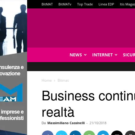
BitMAT
BitMATv
Top Trade
Linea EDP
Itis Maga
NEWS
INTERNET
SICU
Home
Bitmat
Business continu
realtà
Da
Massimiliano Cassinelli
-
21/10/2018