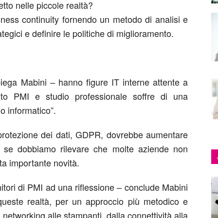
etto nelle piccole realtà?
usiness continuity fornendo un metodo di analisi e
ategici e definire le politiche di miglioramento.
piega Mabini – hanno figure IT interne attente a
ito PMI e studio professionale soffre di una
o informatico”.
protezione dei dati, GDPR, dovrebbe aumentare
he se dobbiamo rilevare che molte aziende non
ta importante novità.
nitori di PMI ad una riflessione – conclude Mabini
i queste realtà, per un approccio più metodico e
l networking alle stampanti, dalla connettività alla