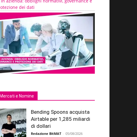
 in azienda: obblighi normativi, governance e
otezione dei dati
Mercati e Nomine
Bending Spoons acquista
Airtable per 1,285 miliardi
di dollari
Redazione BitMAT
-
05/08/2026