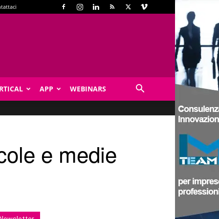
tattaci
RTICAL
APP
WEBINARS
ccole e medie