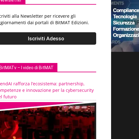
Newsletter
criviti alla Newsletter per ricevere gli
giornamenti dai portali di BitMAT Edizioni.
BitMATv – I video di BitMAT
endAI rafforza l’ecosistema: partnership,
ompetenze e innovazione per la cybersecurity
l futuro