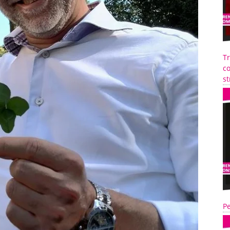
T
co
st
Pe