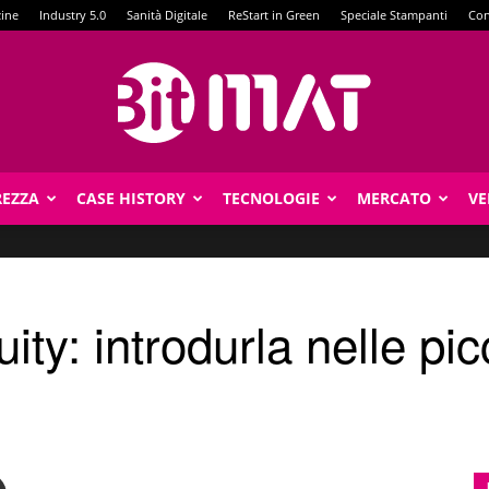
zine
Industry 5.0
Sanità Digitale
ReStart in Green
Speciale Stampanti
Con
REZZA
CASE HISTORY
TECNOLOGIE
MERCATO
VE
BitMat
ity: introdurla nelle pi