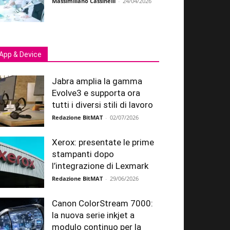
Massimiliano Cassinelli
-
24/04/2026
App & Device
Jabra amplia la gamma
Evolve3 e supporta ora
tutti i diversi stili di lavoro
Redazione BitMAT
-
02/07/2026
Xerox: presentate le prime
stampanti dopo
l’integrazione di Lexmark
Redazione BitMAT
-
29/06/2026
Canon ColorStream 7000:
la nuova serie inkjet a
modulo continuo per la