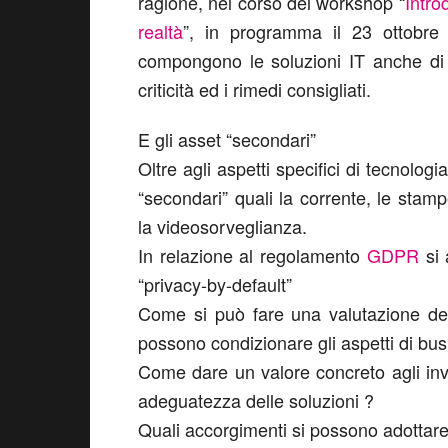
ragione, nel corso del workshop “
Intro
realtà
”, in programma il 23 ottobre
compongono le soluzioni IT anche di 
criticità ed i rimedi consigliati.
E gli asset “secondari”
Oltre agli aspetti specifici di tecnolog
“secondari” quali la corrente, le stamp
la videosorveglianza.
In relazione al regolamento
GDPR
si 
“privacy-by-default”
Come si può fare una valutazione del
possono condizionare gli aspetti di bus
Come dare un valore concreto agli inv
adeguatezza delle soluzioni ?
Quali accorgimenti si possono adottare 