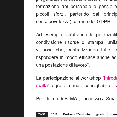
formazione del personale è possibile
piccoli sforzi, partendo dal princi
consapevolezza) cardine del GDPR”
Ad esempio, sfruttando le potenzialit
condivisione risorse di stampa, unit
virtuose che, centralizzando tutte 
rispondere in modo efficace anche ad 
una postazione di lavoro”.
La partecipazione al workshop “
Introd
realtà
” è gratuita, ma è consigliabile
l’i
Per i lettori di BitMAT, l’accesso a Sm
TAGS
2018
Business COntinuity
gratis
gratu