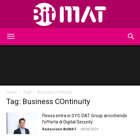
BitMat
Home
Tags
Business COntinuity
Tag: Business COntinuity
Flexxa entra in SYS-DAT Group arricchendo
l’offerta di Digital Security
Redazione BitMAT
-
08/08/2024