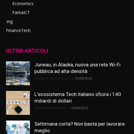
Economics
FantaICT
.ing
FinanceTech
ULTIMI ARTICOLI
Juneau, in Alaska, nuova una rete Wi-Fi
pubblica ad alta densità
Stefano Castelnuovo
-
06/08/2026
L’ecosistema Tech italiano sfiora i 140
miliardi di dollari
Redazione BitMAT
-
06/08/2026
Settimana corta? Non basta per lavorare
meglio