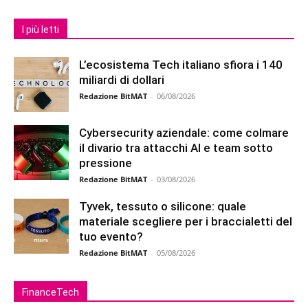
I più letti
L’ecosistema Tech italiano sfiora i 140
miliardi di dollari
Redazione BitMAT
-
06/08/2026
Cybersecurity aziendale: come colmare
il divario tra attacchi AI e team sotto
pressione
Redazione BitMAT
-
03/08/2026
Tyvek, tessuto o silicone: quale
materiale scegliere per i braccialetti del
tuo evento?
Redazione BitMAT
-
05/08/2026
FinanceTech