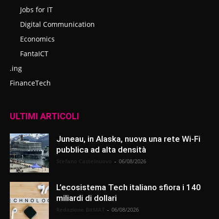
Jobs for IT
Digital Communication
Economics
FantaICT
.ing
FinanceTech
ULTIMI ARTICOLI
Juneau, in Alaska, nuova una rete Wi-Fi
pubblica ad alta densità
Stefano Castelnuovo
-
06/08/2026
L’ecosistema Tech italiano sfiora i 140
miliardi di dollari
Redazione BitMAT
-
06/08/2026