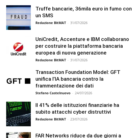
Truffe bancarie, 36mila euro in fumo con
un SMS
Redazione BitMAT
-
31/07/2026
UniCredit, Accenture e IBM collaborano
per costruire la piattaforma bancaria
europea di nuova generazione
Redazione BitMAT
-
31/07/2026
Transaction Foundation Model: GFT
unifica l’IA bancaria contro la
frammentazione dei dati
Stefano Castelnuovo
-
24/07/2026
Il 41% delle istituzioni finanziarie ha
subito attacchi cyber distruttivi
Redazione BitMAT
-
23/07/2026
FAR Networks riduce da due giorni a