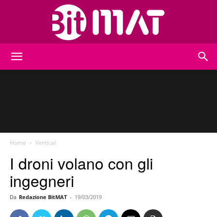
BitMat
Home
Vertical
I droni volano con gli
ingegneri
Da
Redazione BitMAT
-
19/03/2019