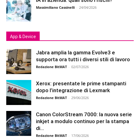
IA in azienda: quali sono i rischi?
Massimiliano Cassinelli
-
24/04/2026
App & Device
Jabra amplia la gamma Evolve3 e
supporta ora tutti i diversi stili di lavoro
Redazione BitMAT
-
02/07/2026
Xerox: presentate le prime stampanti
dopo l’integrazione di Lexmark
Redazione BitMAT
-
29/06/2026
Canon ColorStream 7000: la nuova serie
inkjet a modulo continuo per la stampa
di...
Redazione BitMAT
-
17/06/2026