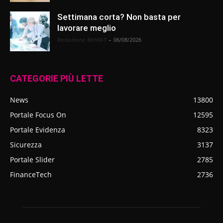
Settimana corta? Non basta per
lavorare meglio
Redazione BitMAT
-
06/08/2026
CATEGORIE PIÙ LETTE
News
13800
Portale Focus On
12595
Portale Evidenza
8323
Sicurezza
3137
Portale Slider
2785
FinanceTech
2736