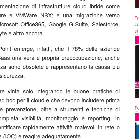
lementazione di infrastrutture cloud ibride come
ure e VMWare NSX; e una migrazione verso
T
crosoft Office365, Google G-Suite, Salesforce,
co
st
te e altro ancora.
int emerge, infatti, che il 78% delle aziende
Saas una vera e propria preoccupazione, anche
rezza sono obsolete e rappresentano la causa più
 sicurezza.
e vinta solo integrando le buone pratiche di
ad hoc per il cloud e che devono includere prima
 e prevenzione, oltre a strumenti e tecniche di
Pe
mpleta visibilità, monitoraggio e reporting. In
tificare rapidamente attività malevoli in rete o
e (IOC) e reagire adeguatamente.