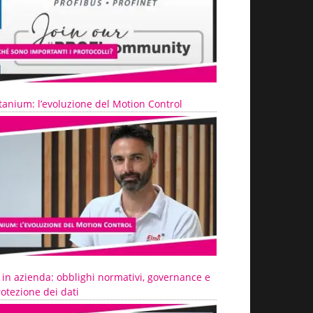
tanium: l’evoluzione del Motion Control
 in azienda: obblighi normativi, governance e
otezione dei dati