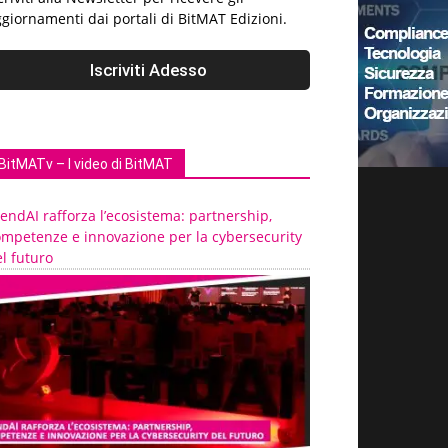
giornamenti dai portali di BitMAT Edizioni.
BitMATv – I video di BitMAT
endAI rafforza l’ecosistema: partnership,
ompetenze e innovazione per la cybersecurity
l futuro