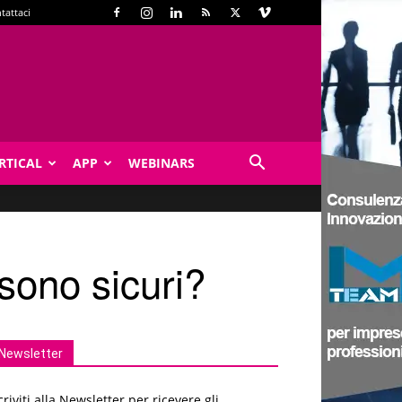
tattaci
RTICAL
APP
WEBINARS
 sono sicuri?
Newsletter
criviti alla Newsletter per ricevere gli