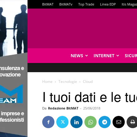
BitMAT
BitMATv
Top Trade
Linea EDP
Itis Maga
NEWS
INTERNET
SICU
Home
Tecnologie
Cloud
I tuoi dati e le 
Da
Redazione BitMAT
-
25/06/2018