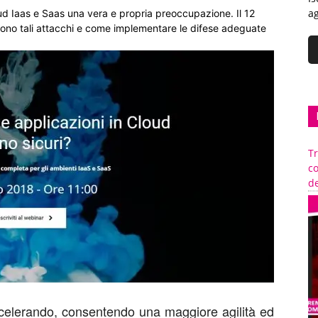
ag
ud Iaas e Saas una vera e propria preoccupazione. Il 12
ono tali attacchi e come implementare le difese adeguate
Tr
c
de
ccelerando, consentendo una maggiore agilità ed