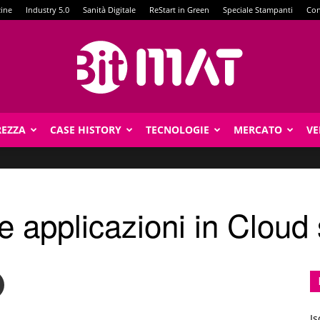
zine
Industry 5.0
Sanità Digitale
ReStart in Green
Speciale Stampanti
Con
REZZA
CASE HISTORY
TECNOLOGIE
MERCATO
VE
BitMat
tue applicazioni in Cloud
Is