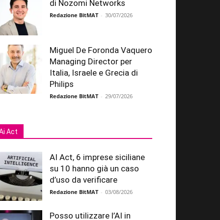
di Nozomi Networks
Redazione BitMAT
-
30/07/2026
Miguel De Foronda Vaquero
Managing Director per
Italia, Israele e Grecia di
Philips
Redazione BitMAT
-
29/07/2026
Ai Act
AI Act, 6 imprese siciliane
su 10 hanno già un caso
d’uso da verificare
Redazione BitMAT
-
03/08/2026
Posso utilizzare l’AI in