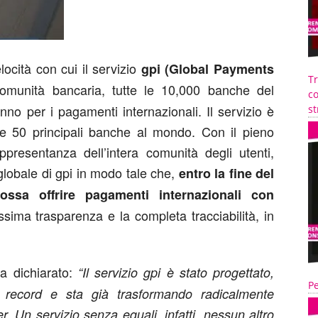
locità con cui il servizio
gpi (Global Payments
T
omunità bancaria, tutte le 10,000 banche del
co
nno per i pagamenti internazionali. Il servizio è
st
e 50 principali banche al mondo. Con il pieno
resentanza dell’intera comunità degli utenti,
globale di gpi in modo tale che,
entro la fine del
ssa offrire pagamenti internazionali con
sima trasparenza e la completa tracciabilità, in
a dichiarato:
“Il servizio gpi è stato progettato,
Pe
 record e sta già trasformando radicalmente
. Un servizio senza eguali, infatti, nessun altro