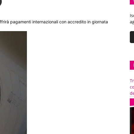
Is
ag
frirà pagamenti internazionali con accredito in giornata
Tr
c
de