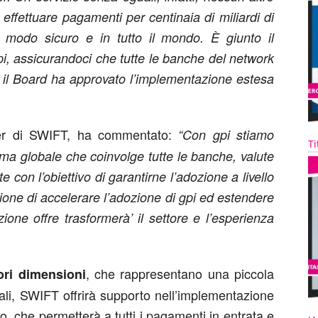
 effettuare pagamenti per centinaia di miliardi di
in modo sicuro e in tutto il mondo. È giunto il
i, assicurandoci che tutte le banche del network
o, il Board ha approvato l’implementazione estesa
cer di SWIFT, ha commentato:
“Con gpi stiamo
Ti
 globale che coinvolge tutte le banche, valute
e con l’obiettivo di garantirne l’adozione a livello
sione di accelerare l’adozione di gpi ed estendere
zione offre trasformerà’ il settore e l’esperienza
, che rappresentano una piccola
nori dimensioni
ali, SWIFT offrirà supporto nell’implementazione
o, che permetterà a tutti i pagamenti in entrata e