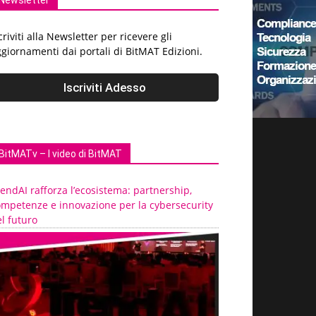
Newsletter
criviti alla Newsletter per ricevere gli
giornamenti dai portali di BitMAT Edizioni.
BitMATv – I video di BitMAT
endAI rafforza l’ecosistema: partnership,
ompetenze e innovazione per la cybersecurity
l futuro