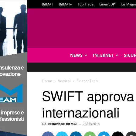
BitMAT
BitMATv
Top Trade
Linea EDP
Itis Maga
NEWS
INTERNET
SICU
Home
Vertical
FinanceTech
SWIFT approva l’
internazionali
Da
Redazione BitMAT
-
25/06/2018