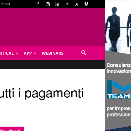
tattaci
RTICAL
APP
WEBINARS
tti i pagamenti