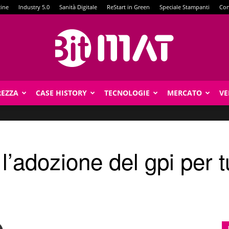
zine
Industry 5.0
Sanità Digitale
ReStart in Green
Speciale Stampanti
Con
REZZA
CASE HISTORY
TECNOLOGIE
MERCATO
VE
BitMat
adozione del gpi per tu