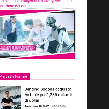
 in azienda: obblighi normativi, governance e
otezione dei dati
Mercati e Nomine
Bending Spoons acquista
Airtable per 1,285 miliardi
di dollari
Redazione BitMAT
-
05/08/2026