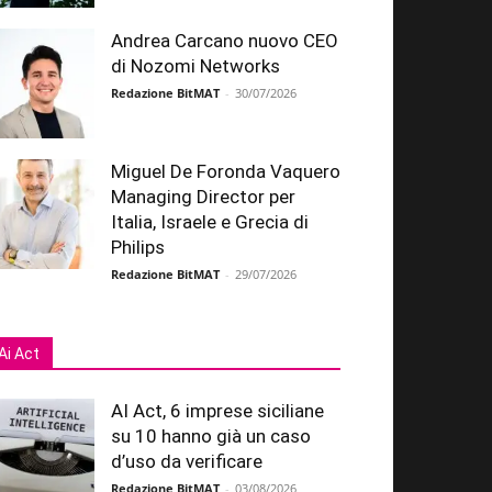
Andrea Carcano nuovo CEO
di Nozomi Networks
Redazione BitMAT
-
30/07/2026
Miguel De Foronda Vaquero
Managing Director per
Italia, Israele e Grecia di
Philips
Redazione BitMAT
-
29/07/2026
Ai Act
AI Act, 6 imprese siciliane
su 10 hanno già un caso
d’uso da verificare
Redazione BitMAT
-
03/08/2026