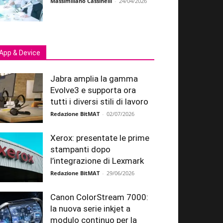
Massimiliano Cassinelli
-
24/04/2026
App & Device
Jabra amplia la gamma
Evolve3 e supporta ora
tutti i diversi stili di lavoro
Redazione BitMAT
-
02/07/2026
Xerox: presentate le prime
stampanti dopo
l’integrazione di Lexmark
Redazione BitMAT
-
29/06/2026
Canon ColorStream 7000:
la nuova serie inkjet a
modulo continuo per la