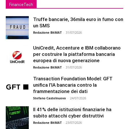
FinanceTech
Truffe bancarie, 36mila euro in fumo con
un SMS
Redazione BitMAT
-
31/07/2026
UniCredit, Accenture e IBM collaborano
per costruire la piattaforma bancaria
europea di nuova generazione
Redazione BitMAT
-
31/07/2026
Transaction Foundation Model: GFT
unifica l’IA bancaria contro la
frammentazione dei dati
Stefano Castelnuovo
-
24/07/2026
Il 41% delle istituzioni finanziarie ha
subito attacchi cyber distruttivi
Redazione BitMAT
-
23/07/2026