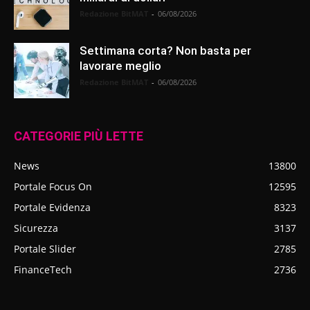
Redazione BitMAT
-
06/08/2026
Settimana corta? Non basta per
lavorare meglio
Redazione BitMAT
-
06/08/2026
CATEGORIE PIÙ LETTE
News
13800
Portale Focus On
12595
Portale Evidenza
8323
Sicurezza
3137
Portale Slider
2785
FinanceTech
2736