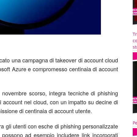
T
co
st
ificato una campagna di takeover di account cloud
rosoft Azure e compromesso centinaia di account
e novembre scorso, integra tecniche di phishing
li account nel cloud, con un impatto su decine di
ssione di centinaia di account utente.
Pe
ra gli utenti con esche di phishing personalizzate
he possono ad esempio includere link incorporati