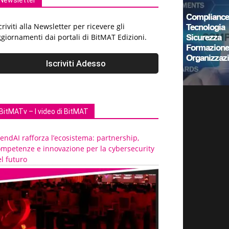
Newsletter
criviti alla Newsletter per ricevere gli
giornamenti dai portali di BitMAT Edizioni.
BitMATv – I video di BitMAT
endAI rafforza l’ecosistema: partnership,
ompetenze e innovazione per la cybersecurity
l futuro