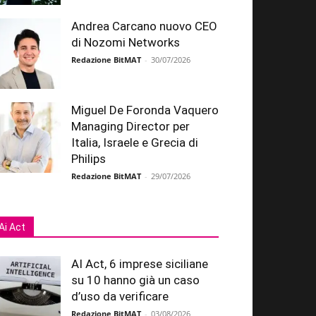
Andrea Carcano nuovo CEO
di Nozomi Networks
Redazione BitMAT
-
30/07/2026
Miguel De Foronda Vaquero
Managing Director per
Italia, Israele e Grecia di
Philips
Redazione BitMAT
-
29/07/2026
Ai Act
AI Act, 6 imprese siciliane
su 10 hanno già un caso
d’uso da verificare
Redazione BitMAT
-
03/08/2026