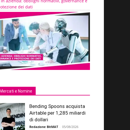
 in azienda: obblighi normativi, governance e
otezione dei dati
Mercati e Nomine
Bending Spoons acquista
Airtable per 1,285 miliardi
di dollari
Redazione BitMAT
-
05/08/2026