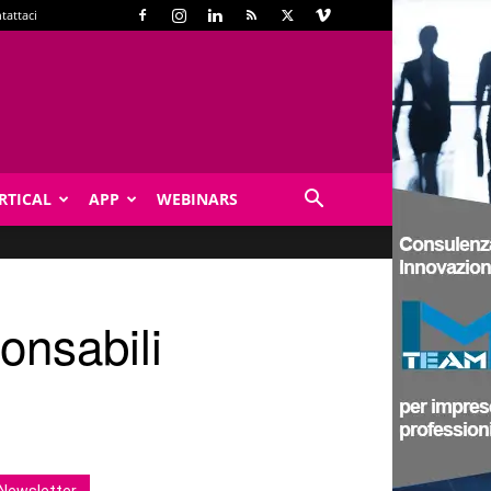
tattaci
RTICAL
APP
WEBINARS
onsabili