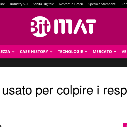
zine
Industry 5.0
Sanità Digitale
ReStart in Green
Speciale Stampanti
Con
REZZA
CASE HISTORY
TECNOLOGIE
MERCATO
VE
BitMat
usato per colpire i resp