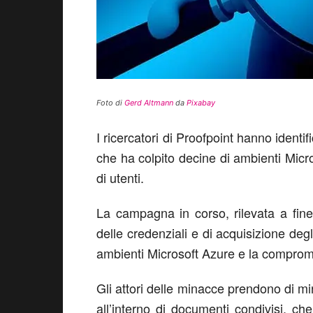
Foto di
Gerd Altmann
da
Pixabay
I ricercatori di Proofpoint hanno ident
che ha colpito decine di ambienti Mic
di utenti.
La campagna in corso, rilevata a fin
delle credenziali e di acquisizione deg
ambienti Microsoft Azure e la compromi
Gli attori delle minacce prendono di mi
all’interno di documenti condivisi, c