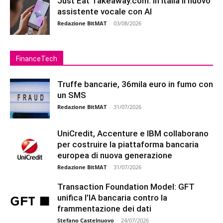
Just Eat Takeaway.com: in Italia il nuovo
assistente vocale con AI
Redazione BitMAT
-
03/08/2026
FinanceTech
Truffe bancarie, 36mila euro in fumo con
un SMS
Redazione BitMAT
-
31/07/2026
UniCredit, Accenture e IBM collaborano
per costruire la piattaforma bancaria
europea di nuova generazione
Redazione BitMAT
-
31/07/2026
Transaction Foundation Model: GFT
unifica l’IA bancaria contro la
frammentazione dei dati
Stefano Castelnuovo
-
24/07/2026