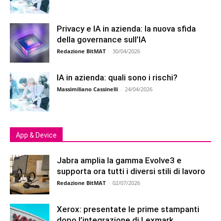
Privacy e IA in azienda: la nuova sfida
della governance sull’IA
Redazione BitMAT
-
30/04/2026
IA in azienda: quali sono i rischi?
Massimiliano Cassinelli
-
24/04/2026
App & Device
Jabra amplia la gamma Evolve3 e
supporta ora tutti i diversi stili di lavoro
Redazione BitMAT
-
02/07/2026
Xerox: presentate le prime stampanti
dopo l’integrazione di Lexmark