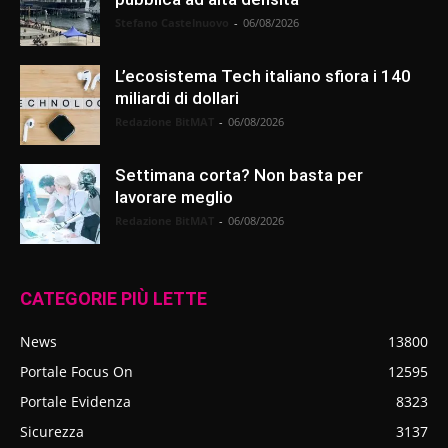
Stefano Castelnuovo
-
06/08/2026
L’ecosistema Tech italiano sfiora i 140
miliardi di dollari
Redazione BitMAT
-
06/08/2026
Settimana corta? Non basta per
lavorare meglio
Redazione BitMAT
-
06/08/2026
CATEGORIE PIÙ LETTE
News
13800
Portale Focus On
12595
Portale Evidenza
8323
Sicurezza
3137