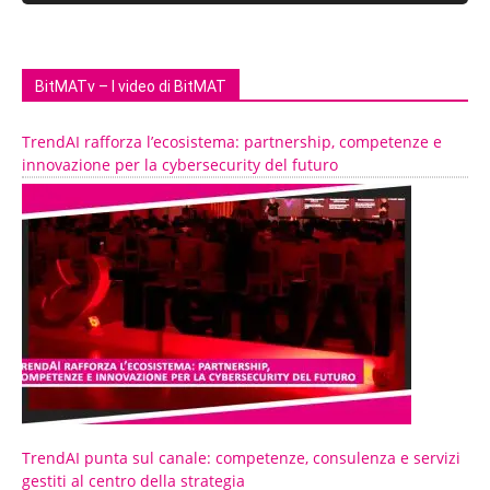
BitMATv – I video di BitMAT
TrendAI rafforza l’ecosistema: partnership, competenze e
innovazione per la cybersecurity del futuro
TrendAI punta sul canale: competenze, consulenza e servizi
gestiti al centro della strategia