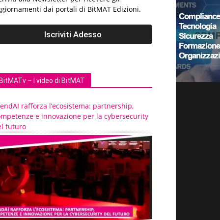
giornamenti dai portali di BitMAT Edizioni.
BitMATv – I video di BitMAT
endAI rafforza l’ecosistema: partnership,
ompetenze e innovazione per la cybersecurity
l futuro