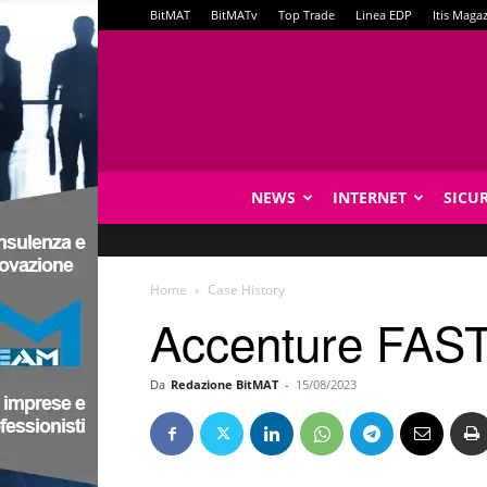
BitMAT
BitMATv
Top Trade
Linea EDP
Itis Maga
NEWS
INTERNET
SICU
Home
Case History
Accenture FAST 
Da
Redazione BitMAT
-
15/08/2023