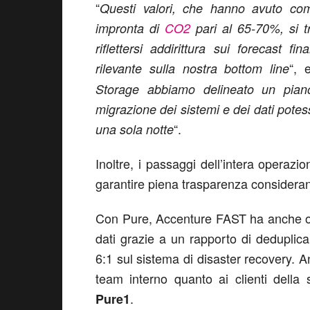
“
Questi valori, che hanno avuto co
impronta di
CO2
pari al 65-70%, si tr
riflettersi addirittura sui forecast f
“, 
rilevante sulla nostra bottom line
Storage abbiamo delineato un piano d
migrazione dei sistemi e dei dati potes
“.
una sola notte
Inoltre, i passaggi dell’intera operazio
garantire piena trasparenza considerando 
Con Pure, Accenture FAST ha anche ot
dati grazie a un rapporto di deduplica 
6:1 sul sistema di disaster recovery. A
team interno quanto ai clienti della
.
Pure1