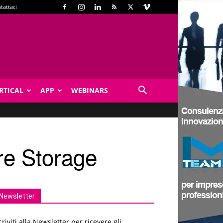
tattaci
RTICAL
APP
WEBINARS
re Storage
Newsletter
criviti alla Newsletter per ricevere gli