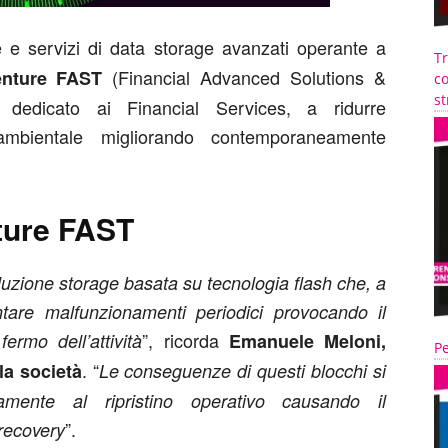
e e servizi di data storage avanzati operante a
T
(Financial Advanced Solutions &
nture FAST
co
st
 dedicato ai Financial Services, a ridurre
 ambientale migliorando contemporaneamente
ture FAST
oluzione storage basata su tecnologia flash che, a
tare malfunzionamenti periodici provocando il
”, ricorda
ermo dell’attività
Emanuele Meloni,
Pe
. “
la società
Le conseguenze di questi blocchi si
amente al ripristino operativo causando il
”.
 recovery