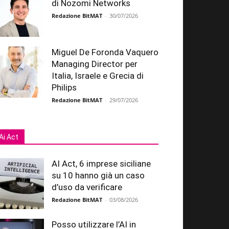
di Nozomi Networks
Redazione BitMAT
-
30/07/2026
Miguel De Foronda Vaquero
Managing Director per
Italia, Israele e Grecia di
Philips
Redazione BitMAT
-
29/07/2026
Ai Act
AI Act, 6 imprese siciliane
su 10 hanno già un caso
d’uso da verificare
Redazione BitMAT
-
03/08/2026
Posso utilizzare l’AI in