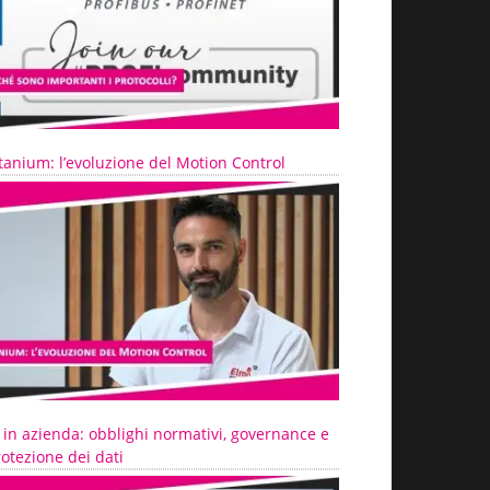
tanium: l’evoluzione del Motion Control
 in azienda: obblighi normativi, governance e
otezione dei dati