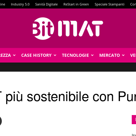
zine
Industry 5.0
Sanità Digitale
ReStart in Green
Speciale Stampanti
Con
REZZA
CASE HISTORY
TECNOLOGIE
MERCATO
VE
BitMat
più sostenibile con Pu
Is