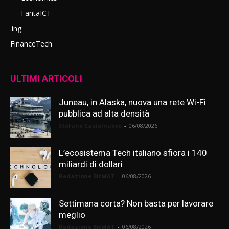
FantaICT
.ing
FinanceTech
ULTIMI ARTICOLI
Juneau, in Alaska, nuova una rete Wi-Fi
pubblica ad alta densità
Stefano Castelnuovo
-
06/08/2026
L’ecosistema Tech italiano sfiora i 140
miliardi di dollari
Redazione BitMAT
-
06/08/2026
Settimana corta? Non basta per lavorare
meglio
Redazione BitMAT
-
06/08/2026