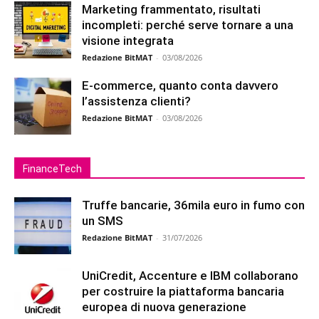
Marketing frammentato, risultati
incompleti: perché serve tornare a una
visione integrata
Redazione BitMAT
-
03/08/2026
E-commerce, quanto conta davvero
l’assistenza clienti?
Redazione BitMAT
-
03/08/2026
FinanceTech
Truffe bancarie, 36mila euro in fumo con
un SMS
Redazione BitMAT
-
31/07/2026
UniCredit, Accenture e IBM collaborano
per costruire la piattaforma bancaria
europea di nuova generazione