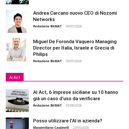
Andrea Carcano nuovo CEO di Nozomi
Networks
Redazione BitMAT
-
30/07/2026
Miguel De Foronda Vaquero Managing
Director per Italia, Israele e Grecia di
Philips
Redazione BitMAT
-
29/07/2026
Ai Act
AI Act, 6 imprese siciliane su 10 hanno
già un caso d’uso da verificare
Redazione BitMAT
-
03/08/2026
Posso utilizzare l’AI in azienda?
Massimiliano Cassinelli
-
23/05/2026