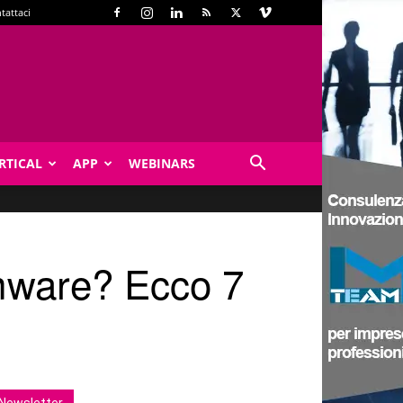
tattaci
RTICAL
APP
WEBINARS
mware? Ecco 7