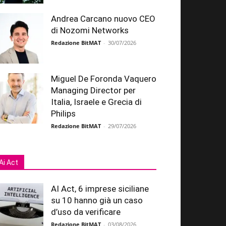
Andrea Carcano nuovo CEO
di Nozomi Networks
Redazione BitMAT
-
30/07/2026
Miguel De Foronda Vaquero
Managing Director per
Italia, Israele e Grecia di
Philips
Redazione BitMAT
-
29/07/2026
Ai Act
AI Act, 6 imprese siciliane
su 10 hanno già un caso
d’uso da verificare
Redazione BitMAT
-
03/08/2026