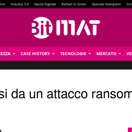
zine
Industry 5.0
Sanità Digitale
ReStart in Green
Speciale Stampanti
Con
REZZA
CASE HISTORY
TECNOLOGIE
MERCATO
VE
BitMat
si da un attacco ranso