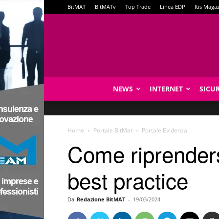
BitMAT
BitMATv
Top Trade
Linea EDP
Itis Maga
NEWS
INTERNET
SICU
Home
Portale BitMat
Portale Evidenza
Come riprender
best practice
Da
Redazione BitMAT
-
19/03/2024