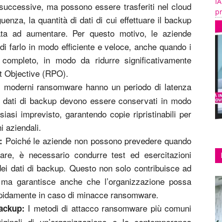
IA
successive, ma possono essere trasferiti nel cloud
pr
guenza, la quantità di dati di cui effettuare il backup
nata ad aumentare. Per questo motivo, le aziende
i farlo in modo efficiente e veloce, anche quando i
 completo, in modo da ridurre significativamente
nt Objective (RPO).
 moderni ransomware hanno un periodo di latenza
 i dati di backup devono essere conservati in modo
siasi imprevisto, garantendo copie ripristinabili per
i aziendali.
Poiché le aziende non possono prevedere quando
:
are, è necessario condurre test ed esercitazioni
tà dei dati di backup. Questo non solo contribuisce ad
, ma garantisce anche che l’organizzazione possa
rapidamente in caso di minacce ransomware.
I metodi di attacco ransomware più comuni
backup:
originali di un’organizzazione e la contemporanea