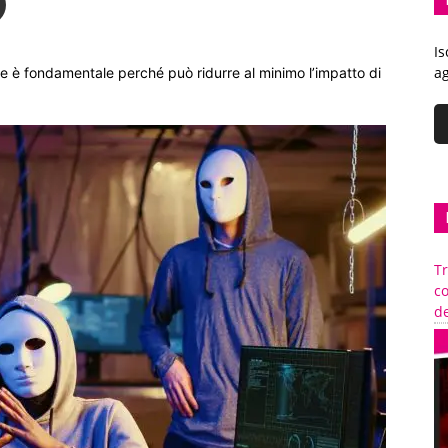
Is
ag
e è fondamentale perché può ridurre al minimo l’impatto di
Tr
c
de