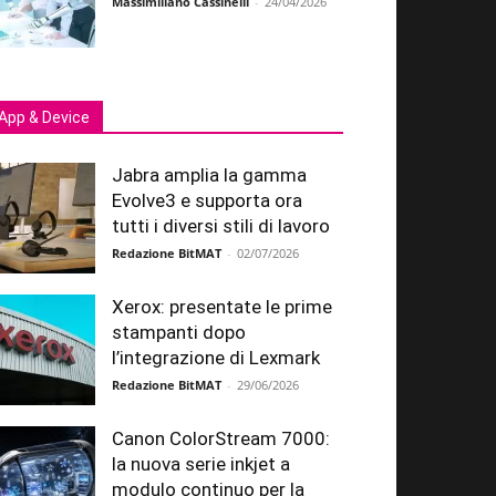
Massimiliano Cassinelli
-
24/04/2026
App & Device
Jabra amplia la gamma
Evolve3 e supporta ora
tutti i diversi stili di lavoro
Redazione BitMAT
-
02/07/2026
Xerox: presentate le prime
stampanti dopo
l’integrazione di Lexmark
Redazione BitMAT
-
29/06/2026
Canon ColorStream 7000:
la nuova serie inkjet a
modulo continuo per la