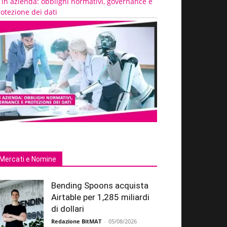
 in azienda: obblighi normativi, governance e
otezione dei dati
Mercati e Nomine
Bending Spoons acquista
Airtable per 1,285 miliardi
di dollari
Redazione BitMAT
-
05/08/2026