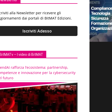
Newsletter
criviti alla Newsletter per ricevere gli
giornamenti dai portali di BitMAT Edizioni.
BitMATv – I video di BitMAT
endAI rafforza l’ecosistema: partnership,
ompetenze e innovazione per la cybersecurity
l futuro