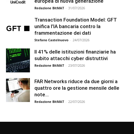
europea di nuova generazione
Redazione BitMAT
-
31/07/2026
Transaction Foundation Model: GFT
unifica l’IA bancaria contro la
frammentazione dei dati
Stefano Castelnuovo
-
24/07/2026
Il 41% delle istituzioni finanziarie ha
subito attacchi cyber distruttivi
Redazione BitMAT
-
23/07/2026
FAR Networks riduce da due giorni a
quattro ore la gestione mensile delle
note...
Redazione BitMAT
-
22/07/2026