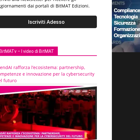
giornamenti dai portali di BitMAT Edizioni.
BitMATv – I video di BitMAT
endAI rafforza l’ecosistema: partnership,
ompetenze e innovazione per la cybersecurity
l futuro