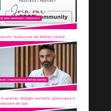
tanium: l’evoluzione del Motion Control
 in azienda: obblighi normativi, governance e
otezione dei dati