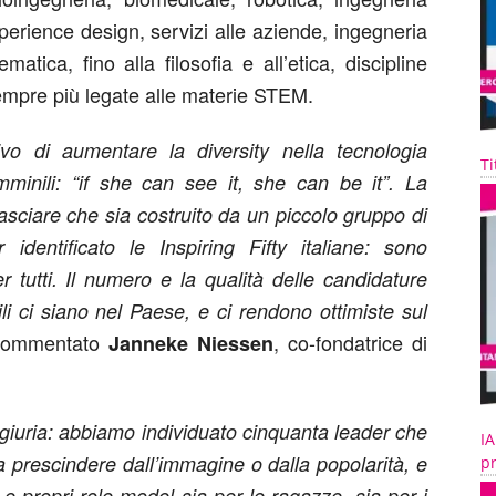
perience design, servizi alle aziende, ingegneria
tica, fino alla filosofia e all’etica, discipline
mpre più legate alle materie STEM.
tivo di aumentare la diversity nella tecnologia
Ti
mminili: “if she can see it, she can be it”. La
asciare che sia costruito da un piccolo gruppo di
identificato le Inspiring Fifty italiane: sono
 tutti. Il numero e la qualità delle candidature
li ci siano nel Paese, e ci rendono ottimiste sul
commentato
, co-fondatrice di
Janneke Niessen
a giuria: abbiamo individuato cinquanta leader che
IA
 a prescindere dall’immagine o dalla popolarità, e
pr
 e propri role model sia per le ragazze, sia per i