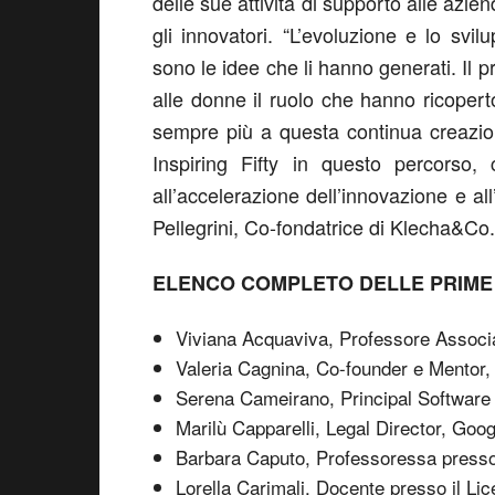
delle sue attività di supporto alle az
gli innovatori. “L’evoluzione e lo svil
sono le idee che li hanno generati. Il 
alle donne il ruolo che hanno ricopert
sempre più a questa continua creazion
Inspiring Fifty in questo percorso
all’accelerazione dell’innovazione e 
Pellegrini, Co-fondatrice di Klecha&Co.
ELENCO COMPLETO DELLE PRIME I
Viviana Acquaviva, Professore Assoc
Valeria Cagnina, Co-founder e Mentor,
Serena Cameirano, Principal Software 
Marilù Capparelli, Legal Director, Goo
Barbara Caputo, Professoressa presso I
Lorella Carimali, Docente presso il Lice