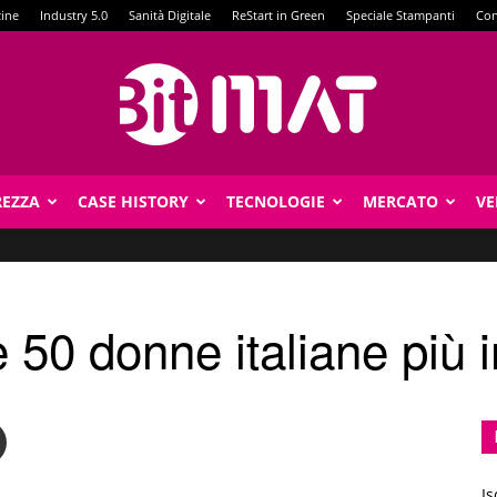
zine
Industry 5.0
Sanità Digitale
ReStart in Green
Speciale Stampanti
Con
REZZA
CASE HISTORY
TECNOLOGIE
MERCATO
VE
BitMat
le 50 donne italiane più i
Is