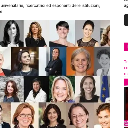
ag
iversitarie, ricercatrici ed esponenti delle istituzioni;
se
Tr
c
de