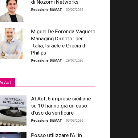
di Nozomi Networks
Redazione BitMAT
-
30/07/2026
Miguel De Foronda Vaquero
Managing Director per
Italia, Israele e Grecia di
Philips
Redazione BitMAT
-
29/07/2026
Ai Act
AI Act, 6 imprese siciliane
su 10 hanno già un caso
d’uso da verificare
Redazione BitMAT
-
03/08/2026
Posso utilizzare l’AI in