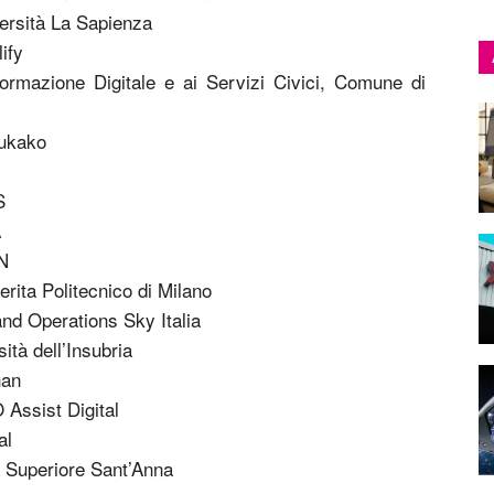
versità La Sapienza
ify
ormazione Digitale e ai Servizi Civici, Comune di
ukako
S
A
N
rita Politecnico di Milano
and Operations Sky Italia
ità dell’Insubria
han
 Assist Digital
al
a Superiore Sant’Anna