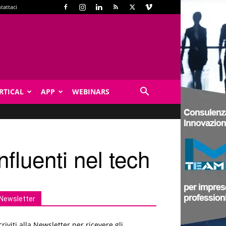
tattaci
RTICAL
APP
WEBINARS
nfluenti nel tech
Newsletter
criviti alla Newsletter per ricevere gli