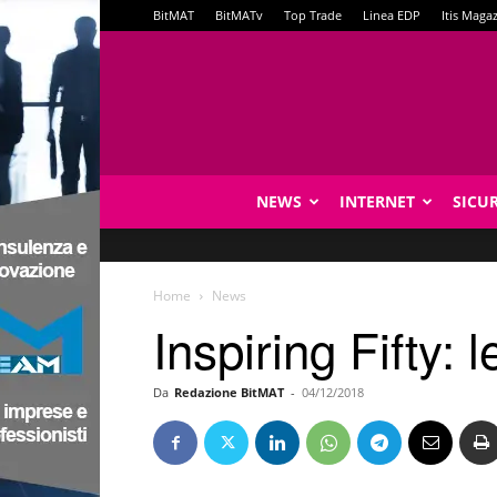
BitMAT
BitMATv
Top Trade
Linea EDP
Itis Maga
NEWS
INTERNET
SICU
Home
News
Inspiring Fifty: 
Da
Redazione BitMAT
-
04/12/2018