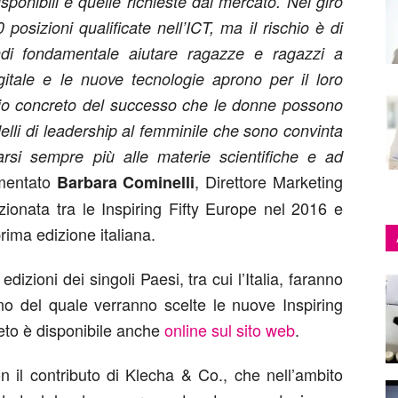
ponibili e quelle richieste dal mercato. Nel giro
posizioni qualificate nell’ICT, ma il rischio è di
indi fondamentale aiutare ragazze e ragazzi a
gitale e le nuove tecnologie aprono per il loro
mpio concreto del successo che le donne possono
lli di leadership al femminile che sono convinta
rsi sempre più alle materie scientifiche e ad
entato
, Direttore Marketing
Barbara Cominelli
zionata tra le Inspiring Fifty Europe nel 2016 e
rima edizione italiana.
 edizioni dei singoli Paesi, tra cui l’Italia, faranno
terno del quale verranno scelte le nuove Inspiring
eto è disponibile anche
online sul sito web
.
on il contributo di Klecha & Co., che nell’ambito