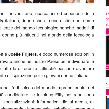
ti universitarie, ricercatrici ed esponenti delle
T
co
italiane, donne che si sono distinte nel corso
ty
st
cellenze del mondo tecnologico nonché modelli di
ta donne più influenti nel mondo della tecnologia
e
, e dopo numerose edizioni in
en
Joelle Frijters
rrivato anche nel nostro Paese per individuare le
fatto la differenza, affinché possano diventare
nte di ispirazione per le giovani donne italiane.
Pe
onalità di spicco del mondo imprenditoriale, del
0 candidature, le Inspiring Fifty nostrane sono
 specializzazioni: informatica, digital media, e-
ioingegneria, biomedicale, robotica, ingegneria