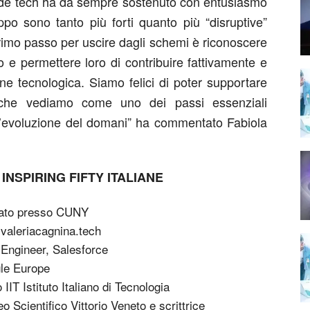
iende tech ha da sempre sostenuto con entusiasmo
uppo sono tanto più forti quanto più “disruptive”
primo passo per uscire dagli schemi è riconoscere
o e permettere loro di contribuire fattivamente e
e tecnologica. Siamo felici di poter supportare
, che vediamo come uno dei passi essenziali
all’evoluzione del domani” ha commentato Fabiola
NSPIRING FIFTY ITALIANE
iato presso CUNY
 valeriacagnina.tech
Engineer, Salesforce
gle Europe
IT Istituto Italiano di Tecnologia
o Scientifico Vittorio Veneto e scrittrice