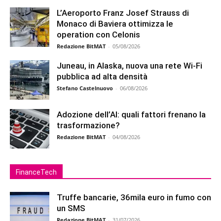
L’Aeroporto Franz Josef Strauss di
Monaco di Baviera ottimizza le
operation con Celonis
Redazione BitMAT
-
05/08/2026
Juneau, in Alaska, nuova una rete Wi-Fi
pubblica ad alta densità
Stefano Castelnuovo
-
06/08/2026
Adozione dell’AI: quali fattori frenano la
trasformazione?
Redazione BitMAT
-
04/08/2026
FinanceTech
Truffe bancarie, 36mila euro in fumo con
un SMS
Redazione BitMAT
-
31/07/2026