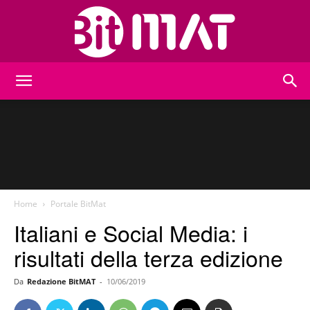
BitMat
Home
Portale BitMat
Italiani e Social Media: i
risultati della terza edizione
Da
Redazione BitMAT
-
10/06/2019