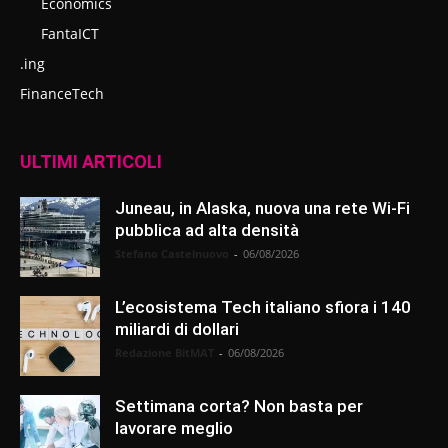
Economics
FantaICT
.ing
FinanceTech
ULTIMI ARTICOLI
Juneau, in Alaska, nuova una rete Wi-Fi
pubblica ad alta densità
Stefano Castelnuovo
-
06/08/2026
L’ecosistema Tech italiano sfiora i 140
miliardi di dollari
Redazione BitMAT
-
06/08/2026
Settimana corta? Non basta per
lavorare meglio