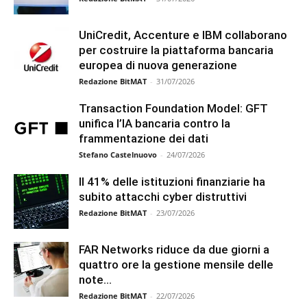
UniCredit, Accenture e IBM collaborano
per costruire la piattaforma bancaria
europea di nuova generazione
Redazione BitMAT
-
31/07/2026
Transaction Foundation Model: GFT
unifica l’IA bancaria contro la
frammentazione dei dati
Stefano Castelnuovo
-
24/07/2026
Il 41% delle istituzioni finanziarie ha
subito attacchi cyber distruttivi
Redazione BitMAT
-
23/07/2026
FAR Networks riduce da due giorni a
quattro ore la gestione mensile delle
note...
Redazione BitMAT
-
22/07/2026