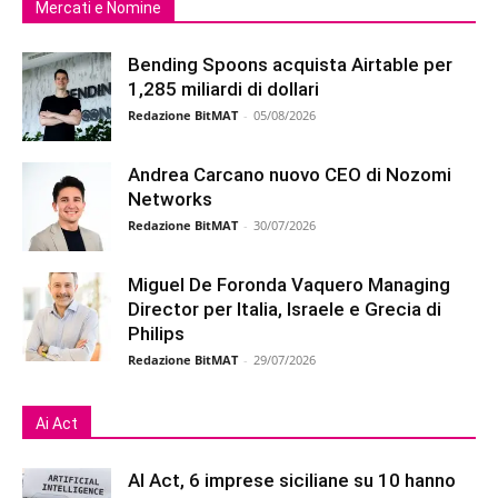
Mercati e Nomine
Bending Spoons acquista Airtable per
1,285 miliardi di dollari
Redazione BitMAT
-
05/08/2026
Andrea Carcano nuovo CEO di Nozomi
Networks
Redazione BitMAT
-
30/07/2026
Miguel De Foronda Vaquero Managing
Director per Italia, Israele e Grecia di
Philips
Redazione BitMAT
-
29/07/2026
Ai Act
AI Act, 6 imprese siciliane su 10 hanno