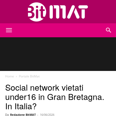
BitMat
Home
Portale BitMat
Social network vietati
under16 in Gran Bretagna.
In Italia?
Da
Redazione BitMAT
-
16/06/2026