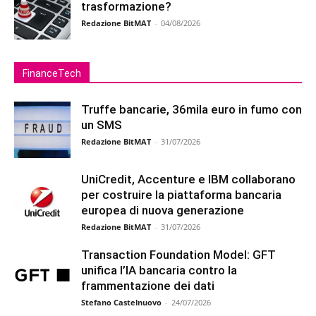
trasformazione?
Redazione BitMAT
-
04/08/2026
FinanceTech
Truffe bancarie, 36mila euro in fumo con
un SMS
Redazione BitMAT
-
31/07/2026
UniCredit, Accenture e IBM collaborano
per costruire la piattaforma bancaria
europea di nuova generazione
Redazione BitMAT
-
31/07/2026
Transaction Foundation Model: GFT
unifica l’IA bancaria contro la
frammentazione dei dati
Stefano Castelnuovo
-
24/07/2026