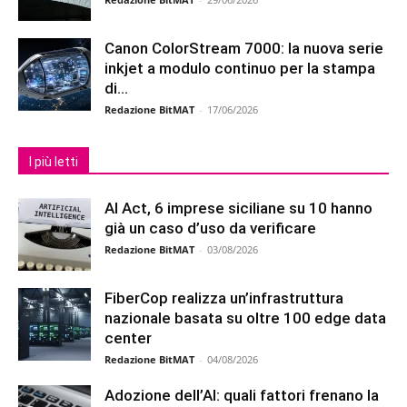
Canon ColorStream 7000: la nuova serie
inkjet a modulo continuo per la stampa
di...
Redazione BitMAT
-
17/06/2026
I più letti
AI Act, 6 imprese siciliane su 10 hanno
già un caso d’uso da verificare
Redazione BitMAT
-
03/08/2026
FiberCop realizza un’infrastruttura
nazionale basata su oltre 100 edge data
center
Redazione BitMAT
-
04/08/2026
Adozione dell’AI: quali fattori frenano la