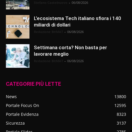
Stefano Castelnuovo
-
06/08/2026
L’ecosistema Tech italiano sfiora i 140
miliardi di dollari
Redazione BitMAT
-
06/08/2026
Settimana corta? Non basta per
lavorare meglio
Redazione BitMAT
-
06/08/2026
CATEGORIE PIÙ LETTE
News
13800
Portale Focus On
12595
Portale Evidenza
8323
Sicurezza
3137
Portale Slider
2785