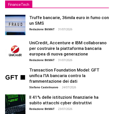
FinanceTech
Truffe bancarie, 36mila euro in fumo con
un SMS
Redazione BitMAT
-
31/07/2026
UniCredit, Accenture e IBM collaborano
per costruire la piattaforma bancaria
europea di nuova generazione
Redazione BitMAT
-
31/07/2026
Transaction Foundation Model: GFT
unifica l’IA bancaria contro la
frammentazione dei dati
Stefano Castelnuovo
-
24/07/2026
Il 41% delle istituzioni finanziarie ha
subito attacchi cyber distruttivi
Redazione BitMAT
-
23/07/2026