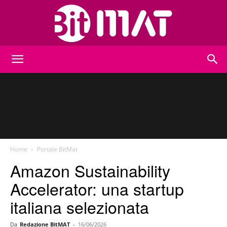
BitMat
Home
Portale BitMat
Amazon Sustainability
Accelerator: una startup
italiana selezionata
Da
Redazione BitMAT
-
16/06/2026