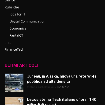
Device
Rubriche
Jobs for IT
Digital Communication
Economics
FantaICT
.ing
FinanceTech
ULTIMI ARTICOLI
Juneau, in Alaska, nuova una rete Wi-Fi
pubblica ad alta densità
Stefano Castelnuovo
-
06/08/2026
L’ecosistema Tech italiano sfiora i 140
miliardi di dollari