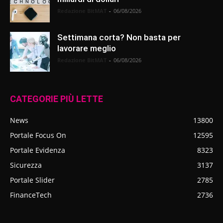
Redazione BitMAT
-
06/08/2026
Settimana corta? Non basta per
lavorare meglio
Redazione BitMAT
-
06/08/2026
CATEGORIE PIÙ LETTE
News
13800
Portale Focus On
12595
Portale Evidenza
8323
Sicurezza
3137
Portale Slider
2785
FinanceTech
2736