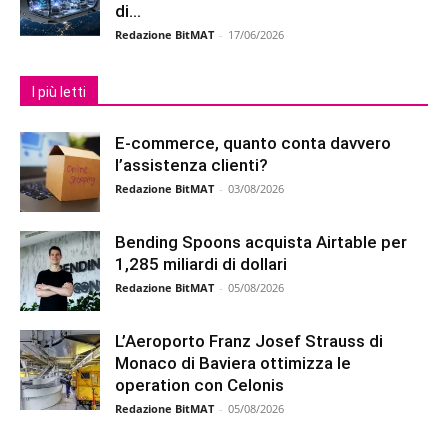
di...
Redazione BitMAT
-
17/06/2026
I più letti
E-commerce, quanto conta davvero
l’assistenza clienti?
Redazione BitMAT
-
03/08/2026
Bending Spoons acquista Airtable per
1,285 miliardi di dollari
Redazione BitMAT
-
05/08/2026
L’Aeroporto Franz Josef Strauss di
Monaco di Baviera ottimizza le
operation con Celonis
Redazione BitMAT
-
05/08/2026