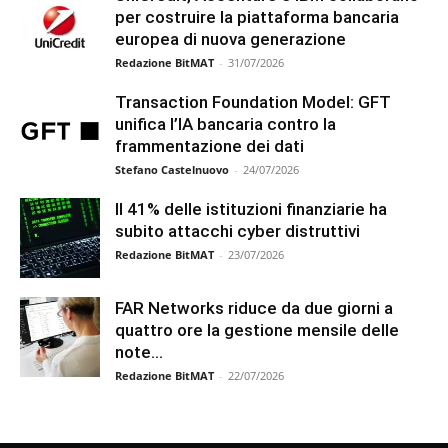
per costruire la piattaforma bancaria
europea di nuova generazione
Redazione BitMAT
-
31/07/2026
Transaction Foundation Model: GFT
unifica l’IA bancaria contro la
frammentazione dei dati
Stefano Castelnuovo
-
24/07/2026
Il 41% delle istituzioni finanziarie ha
subito attacchi cyber distruttivi
Redazione BitMAT
-
23/07/2026
FAR Networks riduce da due giorni a
quattro ore la gestione mensile delle
note...
Redazione BitMAT
-
22/07/2026