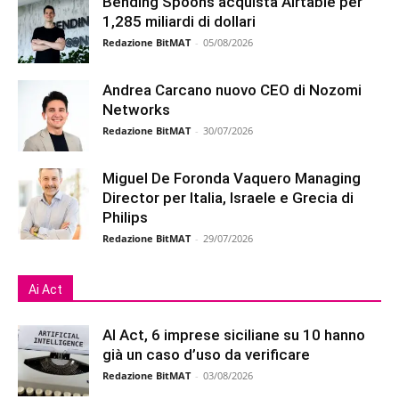
Bending Spoons acquista Airtable per
1,285 miliardi di dollari
Redazione BitMAT
-
05/08/2026
Andrea Carcano nuovo CEO di Nozomi
Networks
Redazione BitMAT
-
30/07/2026
Miguel De Foronda Vaquero Managing
Director per Italia, Israele e Grecia di
Philips
Redazione BitMAT
-
29/07/2026
Ai Act
AI Act, 6 imprese siciliane su 10 hanno
già un caso d’uso da verificare
Redazione BitMAT
-
03/08/2026