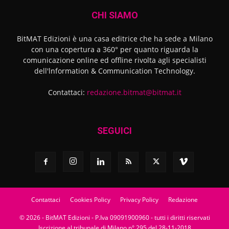
CHI SIAMO
BitMAT Edizioni è una casa editrice che ha sede a Milano
con una copertura a 360° per quanto riguarda la
comunicazione online ed offline rivolta agli specialisti
dell'lnformation & Communication Technology.
Contattaci:
redazione.bitmat@bitmat.it
SEGUICI
Contattaci
Cookies Policy
Privacy Policy
Redazione
© 2026 - BitMAT Edizioni - P.Iva 09091900960 - tutti i diritti riservati
Iscrizione al tribunale di Milano n° 295 del 28-11-2018