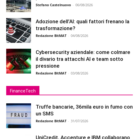
Stefano Castelnuovo
-
06/08/2026
Adozione dell’AI: quali fattori frenano la
trasformazione?
Redazione BitMAT
-
04/08/2026
Cybersecurity aziendale: come colmare
il divario tra attacchi AI e team sotto
pressione
Redazione BitMAT
-
03/08/2026
FinanceTech
Truffe bancarie, 36mila euro in fumo con
un SMS
Redazione BitMAT
-
31/07/2026
UniCredit, Accenture e IBM collaborano