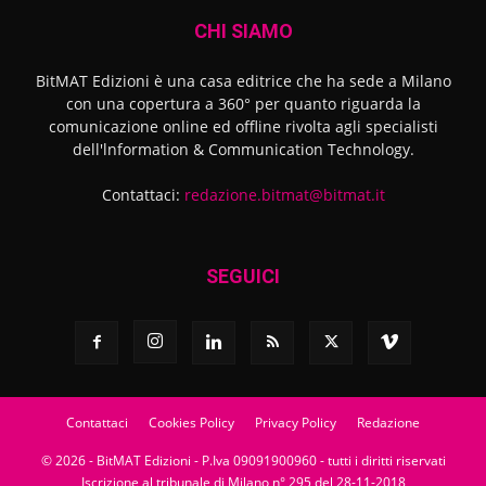
CHI SIAMO
BitMAT Edizioni è una casa editrice che ha sede a Milano
con una copertura a 360° per quanto riguarda la
comunicazione online ed offline rivolta agli specialisti
dell'lnformation & Communication Technology.
Contattaci:
redazione.bitmat@bitmat.it
SEGUICI
Contattaci
Cookies Policy
Privacy Policy
Redazione
© 2026 - BitMAT Edizioni - P.Iva 09091900960 - tutti i diritti riservati
Iscrizione al tribunale di Milano n° 295 del 28-11-2018