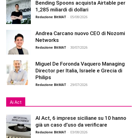
Bending Spoons acquista Airtable per
1,285 miliardi di dollari
Redazione BitMAT
-
05/08/2026
Andrea Carcano nuovo CEO di Nozomi
Networks
Redazione BitMAT
-
30/07/2026
Miguel De Foronda Vaquero Managing
Director per Italia, Israele e Grecia di
Philips
Redazione BitMAT
-
29/07/2026
Ai Act
AI Act, 6 imprese siciliane su 10 hanno
già un caso d’uso da verificare
Redazione BitMAT
-
03/08/2026