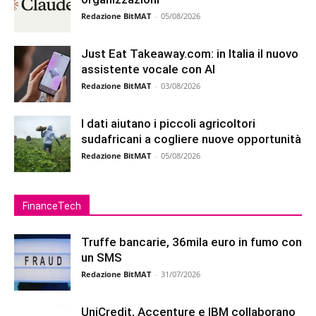
Redazione BitMAT
-
05/08/2026
Just Eat Takeaway.com: in Italia il nuovo
assistente vocale con AI
Redazione BitMAT
-
03/08/2026
I dati aiutano i piccoli agricoltori
sudafricani a cogliere nuove opportunità
Redazione BitMAT
-
05/08/2026
FinanceTech
Truffe bancarie, 36mila euro in fumo con
un SMS
Redazione BitMAT
-
31/07/2026
UniCredit, Accenture e IBM collaborano