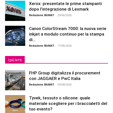
Xerox: presentate le prime stampanti
dopo l’integrazione di Lexmark
Redazione BitMAT
-
29/06/2026
Canon ColorStream 7000: la nuova serie
inkjet a modulo continuo per la stampa
di...
Redazione BitMAT
-
17/06/2026
I più letti
FHP Group digitalizza il procurement
con JAGGAER e PwC Italia
Redazione BitMAT
-
03/08/2026
Tyvek, tessuto o silicone: quale
materiale scegliere per i braccialetti del
tuo evento?