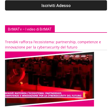
BitMATv – I video di BitMAT
TrendAI rafforza l’ecosistema: partnership, competenze e
innovazione per la cybersecurity del futuro