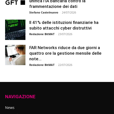
unifica l’IA bancaria contro la
frammentazione dei dati
Stefano Castelnuovo
-
24/07/2026
Il 41% delle istituzioni finanziarie ha
subito attacchi cyber distruttivi
Redazione BitMAT
-
23/07/2026
FAR Networks riduce da due giorni a
quattro ore la gestione mensile delle
note...
Redazione BitMAT
-
22/07/2026
NAVIGAZIONE
News