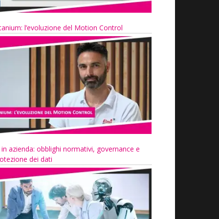
tanium: l’evoluzione del Motion Control
 in azienda: obblighi normativi, governance e
otezione dei dati