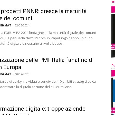
st
i progetti PNNR: cresce la maturità
le dei comuni
 BitMAT
-
22/05/2024
 a FORUM PA 2024 l’Indagine sulla maturità digitale dei comuni
di FPA per Deda Next. 29 Comuni capoluogo hanno un buon
maturità digitale e nessuno a livello basso
izzazione delle PMI: Italia fanalino di
Pe
n Europa
 BitMAT
-
10/07/2023
rda di Lokky individua e condivide i 10 ambiti strategici su cui
ncentivare la digitalizzazione delle PMI Italiane.
rmazione digitale: troppe aziende