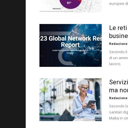
europee di
Le reti
busine
Redazione
Secondo il
di un ammo
lavoro.
Servizi
ma no
Redazione
Secondo la
sanitari di
Malta in ci