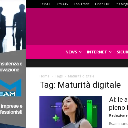
BitMAT
BitMATv
Top Trade
Linea EDP
Itis Mag
NEWS
INTERNET
SICU
Home
Tags
Maturità digitale
Tag: Maturità digitale
AI: le
pieno 
Redazione
Esaminando