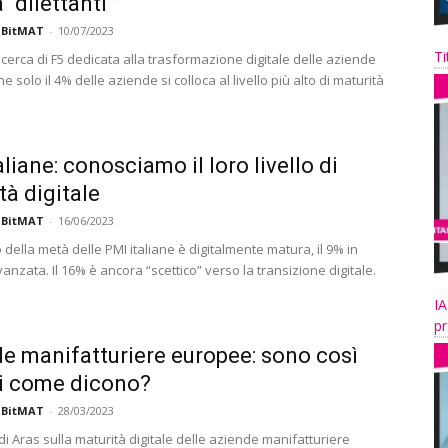
 “dilettanti”
 BitMAT
-
10/07/2023
Ti
cerca di F5 dedicata alla trasformazione digitale delle aziende
e solo il 4% delle aziende si colloca al livello più alto di maturità
liane: conosciamo il loro livello di
tà digitale
 BitMAT
-
16/06/2023
ella metà delle PMI italiane è digitalmente matura, il 9% in
nzata. Il 16% è ancora “scettico” verso la transizione digitale.
IA
pr
e manifatturiere europee: sono così
li come dicono?
 BitMAT
-
28/03/2023
di Aras sulla maturità digitale delle aziende manifatturiere