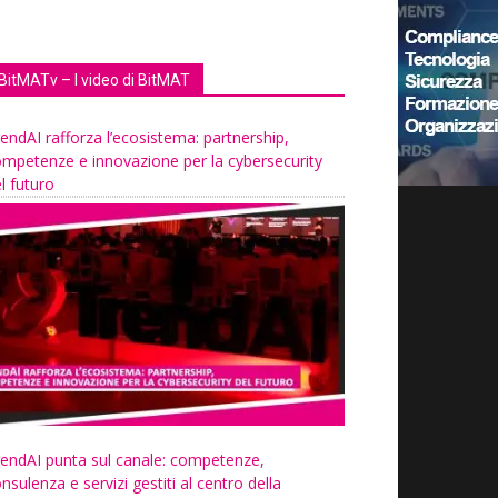
BitMATv – I video di BitMAT
endAI rafforza l’ecosistema: partnership,
mpetenze e innovazione per la cybersecurity
l futuro
endAI punta sul canale: competenze,
nsulenza e servizi gestiti al centro della