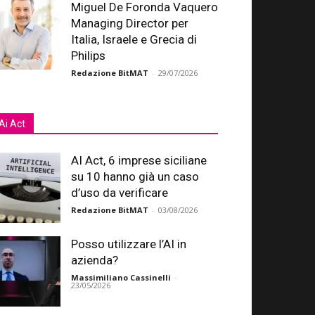
Miguel De Foronda Vaquero
Managing Director per
Italia, Israele e Grecia di
Philips
Redazione BitMAT
-
29/07/2026
Ai Act
AI Act, 6 imprese siciliane
su 10 hanno già un caso
d’uso da verificare
Redazione BitMAT
-
03/08/2026
Posso utilizzare l’AI in
azienda?
Massimiliano Cassinelli
-
23/05/2026