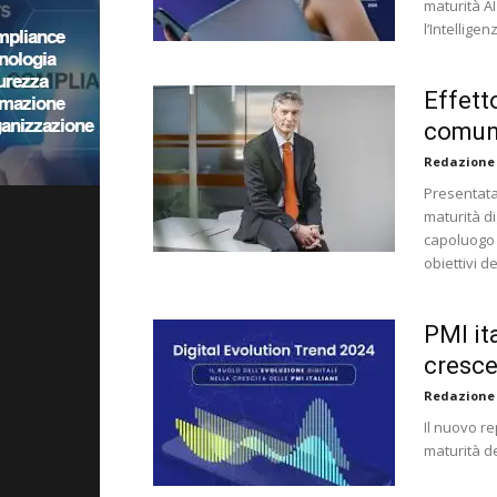
maturità A
l’Intellige
Effett
comun
Redazione
Presentata
maturità d
capoluogo r
obiettivi d
PMI it
cresce
Redazione
Il nuovo rep
maturità de