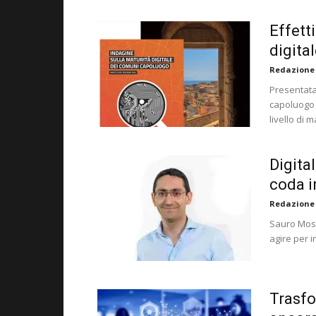
Effett
digita
Redazione
Presentata
capoluogo 
livello di 
Digital
coda i
Redazione
Sauro Mosta
agire per i
Trasfo