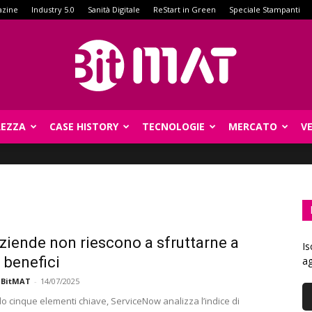
azine
Industry 5.0
Sanità Digitale
ReStart in Green
Speciale Stampanti
REZZA
CASE HISTORY
TECNOLOGIE
MERCATO
V
BitMat
 aziende non riescono a sfruttarne a
Is
i benefici
ag
 BitMAT
-
14/07/2025
 cinque elementi chiave, ServiceNow analizza l’indice di