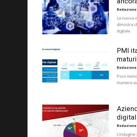
ancora
Redazione
La nuova ri
dimostra ch
digitale.
PMI ita
maturi
Redazione
Poco meno d
maniera ava
Aziend
digita
Redazione
L’indagine 