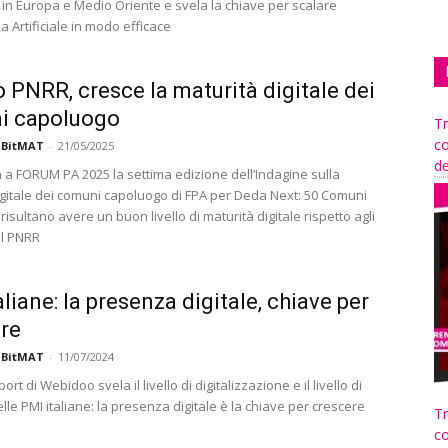
I in Europa e Medio Oriente e svela la chiave per scalare
nza Artificiale in modo efficace
o PNRR, cresce la maturità digitale dei
i capoluogo
Tr
co
 BitMAT
-
21/05/2025
de
 a FORUM PA 2025 la settima edizione dell’Indagine sulla
igitale dei comuni capoluogo di FPA per Deda Next: 50 Comuni
isultano avere un buon livello di maturità digitale rispetto agli
el PNRR
aliane: la presenza digitale, chiave per
re
 BitMAT
-
11/07/2024
ort di Webidoo svela il livello di digitalizzazione e il livello di
lle PMI italiane: la presenza digitale è la chiave per crescere
Tr
co