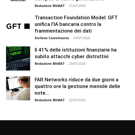
Redazione BitMAT
-
31/07/2026
Transaction Foundation Model: GFT
unifica l’IA bancaria contro la
frammentazione dei dati
Stefano Castelnuovo
-
24/07/2026
Il 41% delle istituzioni finanziarie ha
subito attacchi cyber distruttivi
Redazione BitMAT
-
23/07/2026
FAR Networks riduce da due giorni a
quattro ore la gestione mensile delle
note...
Redazione BitMAT
-
22/07/2026