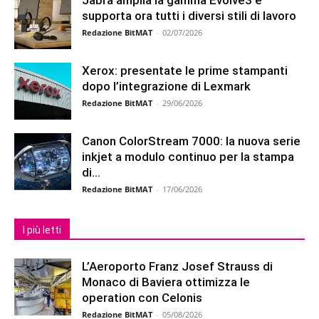
Jabra amplia la gamma Evolve3 e
supporta ora tutti i diversi stili di lavoro
Redazione BitMAT
-
02/07/2026
Xerox: presentate le prime stampanti
dopo l’integrazione di Lexmark
Redazione BitMAT
-
29/06/2026
Canon ColorStream 7000: la nuova serie
inkjet a modulo continuo per la stampa
di...
Redazione BitMAT
-
17/06/2026
I più letti
L’Aeroporto Franz Josef Strauss di
Monaco di Baviera ottimizza le
operation con Celonis
Redazione BitMAT
-
05/08/2026