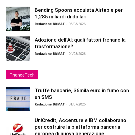
Bending Spoons acquista Airtable per
1,285 miliardi di dollari
Redazione BitMAT
-
05/08/2026
Adozione dell’AI: quali fattori frenano la
trasformazione?
Redazione BitMAT
-
04/08/2026
FinanceTech
Truffe bancarie, 36mila euro in fumo con
un SMS
Redazione BitMAT
-
31/07/2026
UniCredit, Accenture e IBM collaborano
per costruire la piattaforma bancaria
europea di nuova generazione