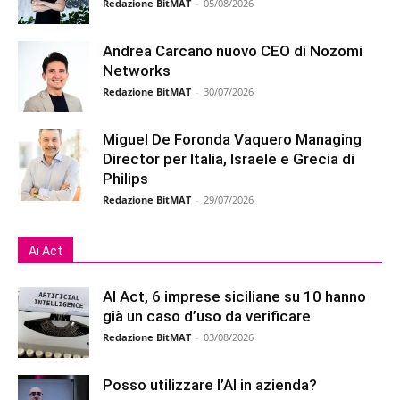
Redazione BitMAT
-
05/08/2026
Andrea Carcano nuovo CEO di Nozomi
Networks
Redazione BitMAT
-
30/07/2026
Miguel De Foronda Vaquero Managing
Director per Italia, Israele e Grecia di
Philips
Redazione BitMAT
-
29/07/2026
Ai Act
AI Act, 6 imprese siciliane su 10 hanno
già un caso d’uso da verificare
Redazione BitMAT
-
03/08/2026
Posso utilizzare l’AI in azienda?