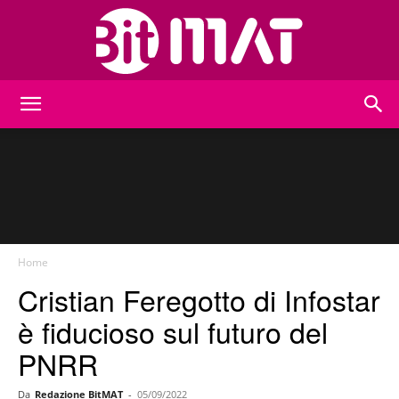
BitMat
Home
Cristian Feregotto di Infostar
è fiducioso sul futuro del
PNRR
Da
Redazione BitMAT
-
05/09/2022