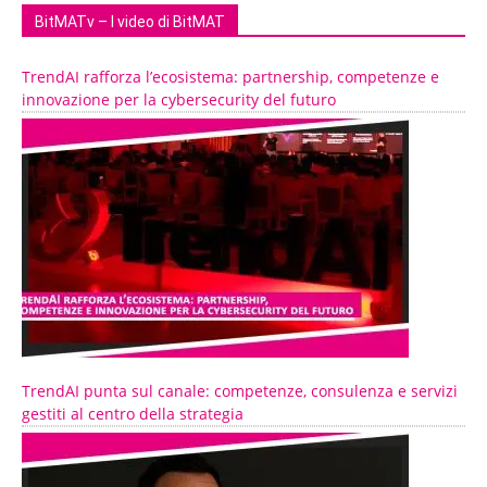
BitMATv – I video di BitMAT
TrendAI rafforza l’ecosistema: partnership, competenze e
innovazione per la cybersecurity del futuro
TrendAI punta sul canale: competenze, consulenza e servizi
gestiti al centro della strategia