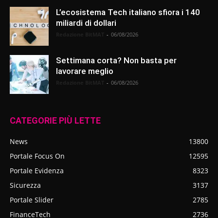
L’ecosistema Tech italiano sfiora i 140
miliardi di dollari
Redazione BitMAT
-
06/08/2026
Settimana corta? Non basta per
lavorare meglio
Redazione BitMAT
-
06/08/2026
CATEGORIE PIÙ LETTE
News
13800
Portale Focus On
12595
Portale Evidenza
8323
Sicurezza
3137
Portale Slider
2785
FinanceTech
2736