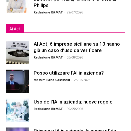
Philips
Redazione BitMAT
-
29/07/2026
Ai Act
AI Act, 6 imprese siciliane su 10 hanno
già un caso d’uso da verificare
Redazione BitMAT
-
03/08/2026
Posso utilizzare l’AI in azienda?
Massimiliano Cassinelli
-
23/05/2026
Uso dell’IA in azienda: nuove regole
Redazione BitMAT
-
09/05/2026
Privacy e IA in azienda: la nuova sfida