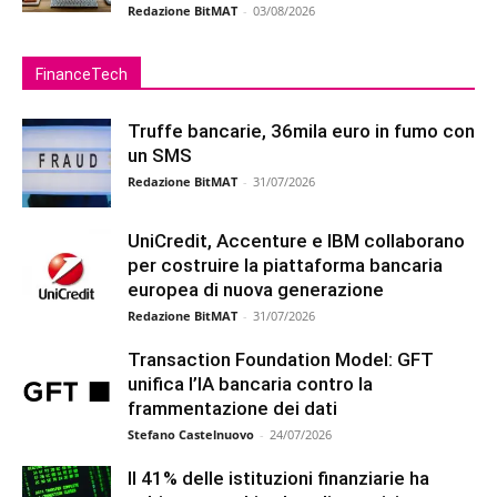
Redazione BitMAT
-
03/08/2026
FinanceTech
Truffe bancarie, 36mila euro in fumo con
un SMS
Redazione BitMAT
-
31/07/2026
UniCredit, Accenture e IBM collaborano
per costruire la piattaforma bancaria
europea di nuova generazione
Redazione BitMAT
-
31/07/2026
Transaction Foundation Model: GFT
unifica l’IA bancaria contro la
frammentazione dei dati
Stefano Castelnuovo
-
24/07/2026
Il 41% delle istituzioni finanziarie ha