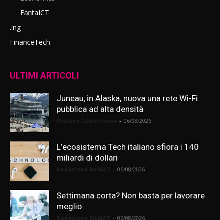
FantaICT
.ing
FinanceTech
ULTIMI ARTICOLI
Juneau, in Alaska, nuova una rete Wi-Fi
pubblica ad alta densità
Stefano Castelnuovo
-
06/08/2026
L’ecosistema Tech italiano sfiora i 140
miliardi di dollari
Redazione BitMAT
-
06/08/2026
Settimana corta? Non basta per lavorare
meglio
Redazione BitMAT
-
06/08/2026