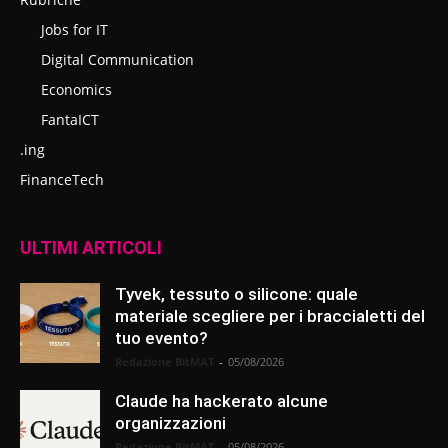
Jobs for IT
Digital Communication
Economics
FantaICT
.ing
FinanceTech
ULTIMI ARTICOLI
Tyvek, tessuto o silicone: quale
materiale scegliere per i braccialetti del
tuo evento?
Redazione BitMAT
-
05/08/2026
Claude ha hackerato alcune
organizzazioni
Redazione BitMAT
-
05/08/2026