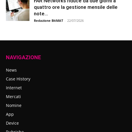
FAR Networks riduce da due giorni a
quattro ore la gestione mensile delle
note...
Redazione BitMAT
-
22/07/2026
NAVIGAZIONE
News
Case History
Internet
Mercati
Nomine
App
Device
Rubriche