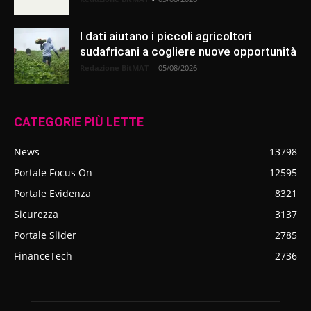
I dati aiutano i piccoli agricoltori
sudafricani a cogliere nuove opportunità
Redazione BitMAT
-
05/08/2026
CATEGORIE PIÙ LETTE
News
13798
Portale Focus On
12595
Portale Evidenza
8321
Sicurezza
3137
Portale Slider
2785
FinanceTech
2736