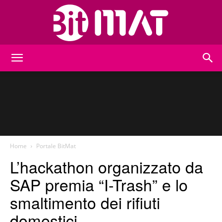
BitMat
Home
Portale BitMat
L’hackathon organizzato da
SAP premia “I-Trash” e lo
smaltimento dei rifiuti
domestici