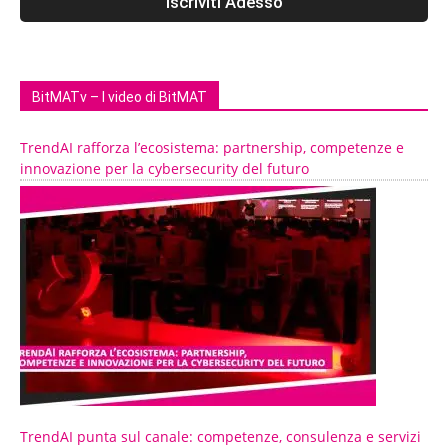
BitMATv – I video di BitMAT
TrendAI rafforza l’ecosistema: partnership, competenze e
innovazione per la cybersecurity del futuro
TrendAI punta sul canale: competenze, consulenza e servizi