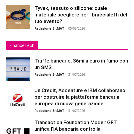
Tyvek, tessuto o silicone: quale
materiale scegliere per i braccialetti del
tuo evento?
Redazione BitMAT
-
05/08/2026
FinanceTech
Truffe bancarie, 36mila euro in fumo con
un SMS
Redazione BitMAT
-
31/07/2026
UniCredit, Accenture e IBM collaborano
per costruire la piattaforma bancaria
europea di nuova generazione
Redazione BitMAT
-
31/07/2026
Transaction Foundation Model: GFT
unifica l’IA bancaria contro la