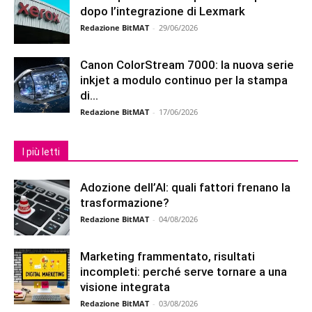
dopo l’integrazione di Lexmark
Redazione BitMAT
-
29/06/2026
Canon ColorStream 7000: la nuova serie
inkjet a modulo continuo per la stampa
di...
Redazione BitMAT
-
17/06/2026
I più letti
Adozione dell’AI: quali fattori frenano la
trasformazione?
Redazione BitMAT
-
04/08/2026
Marketing frammentato, risultati
incompleti: perché serve tornare a una
visione integrata
Redazione BitMAT
-
03/08/2026