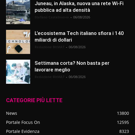
Juneau, in Alaska, nuova una rete Wi-Fi
pubblica ad alta densità
Stefano Castelnuovo
-
06/08/2026
L’ecosistema Tech italiano sfiora i 140
miliardi di dollari
Redazione BitMAT
-
06/08/2026
Settimana corta? Non basta per
lavorare meglio
Redazione BitMAT
-
06/08/2026
CATEGORIE PIÙ LETTE
News
13800
Portale Focus On
12595
Portale Evidenza
8323