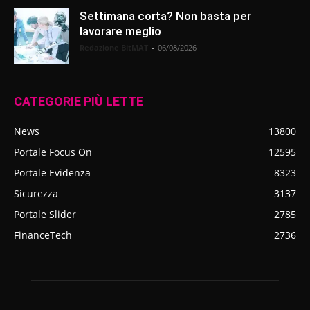
Settimana corta? Non basta per
lavorare meglio
Redazione BitMAT
-
06/08/2026
CATEGORIE PIÙ LETTE
News
13800
Portale Focus On
12595
Portale Evidenza
8323
Sicurezza
3137
Portale Slider
2785
FinanceTech
2736