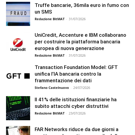
Truffe bancarie, 36mila euro in fumo con
un SMS
Redazione BitMAT
-
31/07/2026
UniCredit, Accenture e IBM collaborano
per costruire la piattaforma bancaria
europea di nuova generazione
Redazione BitMAT
-
31/07/2026
Transaction Foundation Model: GFT
unifica l’IA bancaria contro la
frammentazione dei dati
Stefano Castelnuovo
-
24/07/2026
Il 41% delle istituzioni finanziarie ha
subito attacchi cyber distruttivi
Redazione BitMAT
-
23/07/2026
FAR Networks riduce da due giorni a