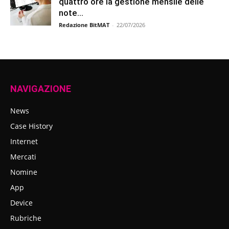
quattro ore la gestione mensile delle
note...
Redazione BitMAT
-
22/07/2026
NAVIGAZIONE
News
Case History
Internet
Mercati
Nomine
App
Device
Rubriche