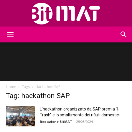
BitMat
Home
Tags
Hackathon SAP
Tag: hackathon SAP
L’hackathon organizzato da SAP premia “I-
Trash” e lo smaltimento dei rifiuti domestici
Redazione BitMAT
-
25/03/2024