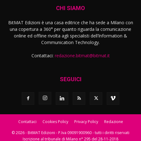
CHI SIAMO
BitMAT Edizioni è una casa editrice che ha sede a Milano con
una copertura a 360° per quanto riguarda la comunicazione
online ed offline rivolta agli specialisti dell'lnformation &
Communication Technology.
Contattaci:
redazione.bitmat@bitmat.it
SEGUICI
Contattaci
Cookies Policy
Privacy Policy
Redazione
© 2026 - BitMAT Edizioni - P.Iva 09091900960 - tutti i diritti riservati
Iscrizione al tribunale di Milano n° 295 del 28-11-2018