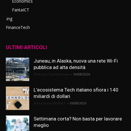
Economics
FantaICT
.ing
FinanceTech
ULTIMI ARTICOLI
Juneau, in Alaska, nuova una rete Wi-Fi
pubblica ad alta densità
Stefano Castelnuovo
-
06/08/2026
L’ecosistema Tech italiano sfiora i 140
miliardi di dollari
Redazione BitMAT
-
06/08/2026
Settimana corta? Non basta per lavorare
meglio