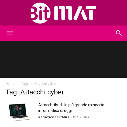
BitMat
Home
Tags
Attacchi cyber
Tag: Attacchi cyber
Attacchi ibridi, la più grande minaccia
informatica di oggi
Redazione BitMAT
-
01/02/2024