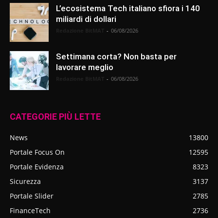
L’ecosistema Tech italiano sfiora i 140
miliardi di dollari
Redazione BitMAT
-
06/08/2026
Settimana corta? Non basta per
lavorare meglio
Redazione BitMAT
-
06/08/2026
CATEGORIE PIÙ LETTE
News
13800
Portale Focus On
12595
Portale Evidenza
8323
Sicurezza
3137
Portale Slider
2785
FinanceTech
2736