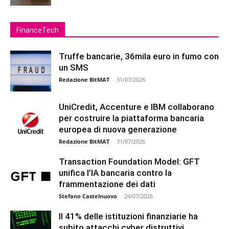
FinanceTech
Truffe bancarie, 36mila euro in fumo con
un SMS
Redazione BitMAT
-
31/07/2026
UniCredit, Accenture e IBM collaborano
per costruire la piattaforma bancaria
europea di nuova generazione
Redazione BitMAT
-
31/07/2026
Transaction Foundation Model: GFT
unifica l’IA bancaria contro la
frammentazione dei dati
Stefano Castelnuovo
-
24/07/2026
Il 41% delle istituzioni finanziarie ha
subito attacchi cyber distruttivi