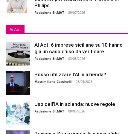
Philips
Redazione BitMAT
-
29/07/2026
Ai Act
AI Act, 6 imprese siciliane su 10 hanno
già un caso d’uso da verificare
Redazione BitMAT
-
03/08/2026
Posso utilizzare l’AI in azienda?
Massimiliano Cassinelli
-
23/05/2026
Uso dell’IA in azienda: nuove regole
Redazione BitMAT
-
09/05/2026
Privacy e IA in azienda: la nuova sfida