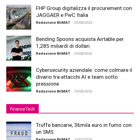
FHP Group digitalizza il procurement con
JAGGAER e PwC Italia
Redazione BitMAT
-
03/08/2026
Bending Spoons acquista Airtable per
1,285 miliardi di dollari
Redazione BitMAT
-
05/08/2026
Cybersecurity aziendale: come colmare il
divario tra attacchi AI e team sotto
pressione
Redazione BitMAT
-
03/08/2026
FinanceTech
Truffe bancarie, 36mila euro in fumo con
un SMS
Redazione BitMAT
-
31/07/2026