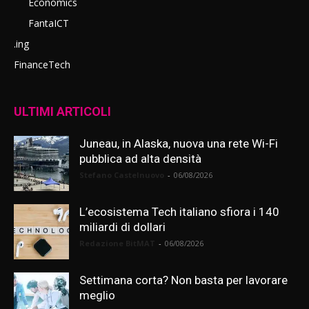
Economics
FantaICT
.ing
FinanceTech
ULTIMI ARTICOLI
Juneau, in Alaska, nuova una rete Wi-Fi
pubblica ad alta densità
Stefano Castelnuovo
-
06/08/2026
L’ecosistema Tech italiano sfiora i 140
miliardi di dollari
Redazione BitMAT
-
06/08/2026
Settimana corta? Non basta per lavorare
meglio