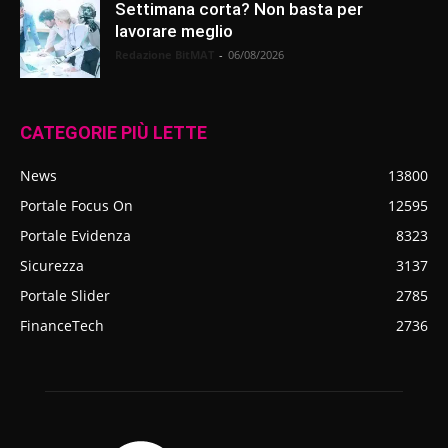
Settimana corta? Non basta per
lavorare meglio
Redazione BitMAT
-
06/08/2026
CATEGORIE PIÙ LETTE
News
13800
Portale Focus On
12595
Portale Evidenza
8323
Sicurezza
3137
Portale Slider
2785
FinanceTech
2736