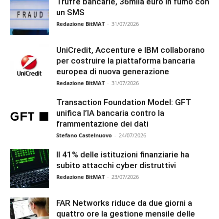
Truffe bancarie, 36mila euro in fumo con
un SMS
Redazione BitMAT
-
31/07/2026
UniCredit, Accenture e IBM collaborano
per costruire la piattaforma bancaria
europea di nuova generazione
Redazione BitMAT
-
31/07/2026
Transaction Foundation Model: GFT
unifica l’IA bancaria contro la
frammentazione dei dati
Stefano Castelnuovo
-
24/07/2026
Il 41% delle istituzioni finanziarie ha
subito attacchi cyber distruttivi
Redazione BitMAT
-
23/07/2026
FAR Networks riduce da due giorni a
quattro ore la gestione mensile delle