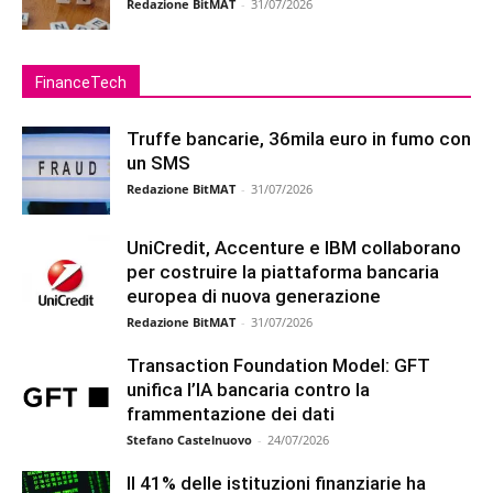
Redazione BitMAT
-
31/07/2026
FinanceTech
Truffe bancarie, 36mila euro in fumo con
un SMS
Redazione BitMAT
-
31/07/2026
UniCredit, Accenture e IBM collaborano
per costruire la piattaforma bancaria
europea di nuova generazione
Redazione BitMAT
-
31/07/2026
Transaction Foundation Model: GFT
unifica l’IA bancaria contro la
frammentazione dei dati
Stefano Castelnuovo
-
24/07/2026
Il 41% delle istituzioni finanziarie ha