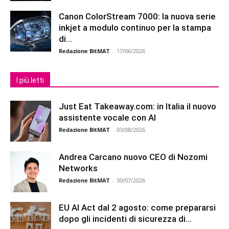
Canon ColorStream 7000: la nuova serie
inkjet a modulo continuo per la stampa
di...
Redazione BitMAT
-
17/06/2026
I più letti
Just Eat Takeaway.com: in Italia il nuovo
assistente vocale con AI
Redazione BitMAT
-
03/08/2026
Andrea Carcano nuovo CEO di Nozomi
Networks
Redazione BitMAT
-
30/07/2026
EU AI Act dal 2 agosto: come prepararsi
dopo gli incidenti di sicurezza di...