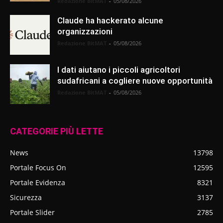
Redazione BitMAT
-
05/08/2026
Claude ha hackerato alcune
organizzazioni
Redazione BitMAT
-
05/08/2026
I dati aiutano i piccoli agricoltori
sudafricani a cogliere nuove opportunità
Redazione BitMAT
-
05/08/2026
CATEGORIE PIÙ LETTE
News
13798
Portale Focus On
12595
Portale Evidenza
8321
Sicurezza
3137
Portale Slider
2785