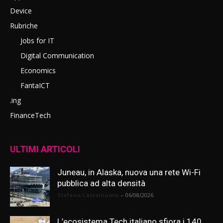
Device
Rubriche
Jobs for IT
Digital Communication
Economics
FantaICT
.ing
FinanceTech
ULTIMI ARTICOLI
Juneau, in Alaska, nuova una rete Wi-Fi
pubblica ad alta densità
Stefano Castelnuovo
-
06/08/2026
L’ecosistema Tech italiano sfiora i 140