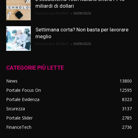
miliardi di dollari
Redazione BitMAT
-
06/08/2026
Settimana corta? Non basta per lavorare
meglio
Redazione BitMAT
-
06/08/2026
CATEGORIE PIÙ LETTE
News
13800
Portale Focus On
12595
Portale Evidenza
8323
Sicurezza
3137
Portale Slider
2785
FinanceTech
2736