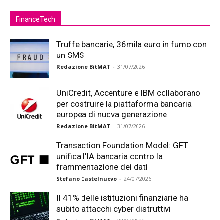
FinanceTech
Truffe bancarie, 36mila euro in fumo con
un SMS
Redazione BitMAT
-
31/07/2026
UniCredit, Accenture e IBM collaborano
per costruire la piattaforma bancaria
europea di nuova generazione
Redazione BitMAT
-
31/07/2026
Transaction Foundation Model: GFT
unifica l’IA bancaria contro la
frammentazione dei dati
Stefano Castelnuovo
-
24/07/2026
Il 41% delle istituzioni finanziarie ha
subito attacchi cyber distruttivi