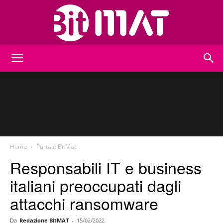
BitMat
Home
Portale BitMat
Responsabili IT e business
italiani preoccupati dagli
attacchi ransomware
Da
Redazione BitMAT
-
15/02/2022