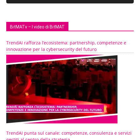
BitMATv – I video di BitMAT
TrendAI rafforza l’ecosistema: partnership, competenze e
innovazione per la cybersecurity del futuro
TrendAI punta sul canale: competenze, consulenza e servizi
gestiti al centro della strategia