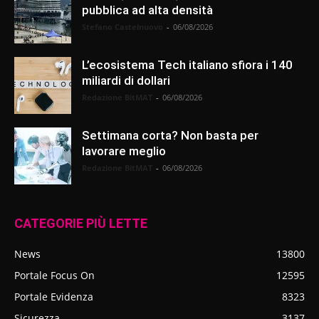
pubblica ad alta densità
Stefano Castelnuovo
-
06/08/2026
L’ecosistema Tech italiano sfiora i 140
miliardi di dollari
Redazione BitMAT
-
06/08/2026
Settimana corta? Non basta per
lavorare meglio
Redazione BitMAT
-
06/08/2026
CATEGORIE PIÙ LETTE
News
13800
Portale Focus On
12595
Portale Evidenza
8323
Sicurezza
3137