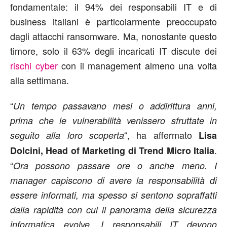
fondamentale: il 94% dei responsabili IT e di
business italiani è particolarmente preoccupato
dagli attacchi ransomware. Ma, nonostante questo
timore, solo il 63% degli incaricati IT discute dei
rischi cyber
con il management almeno una volta
alla settimana.
“
Un tempo
passavano mesi o addirittura anni
,
prima
che l
e vulnerabilità
venissero
sfruttate
in
“, ha affermato
seguito alla loro scoperta
Lisa
.
Dolcini, Head of Marketing
di Trend Micro
Italia
“
Ora possono passare ore o anche
meno
.
I
manager
capiscono di avere la responsabilità di
essere informati, ma spesso si sentono sopraffatti
dalla rapidità con cui il panorama della sicurezza
informatica
evolve. I
responsabili
IT devono