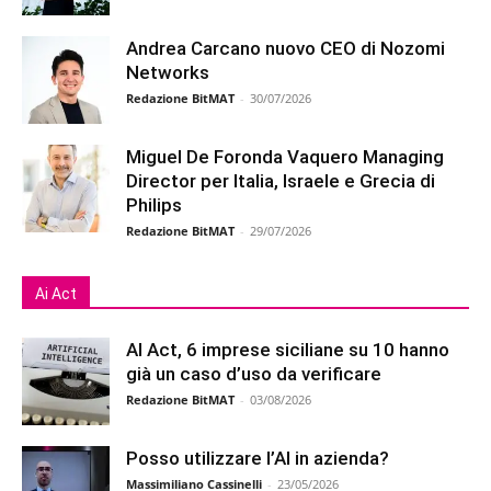
Andrea Carcano nuovo CEO di Nozomi
Networks
Redazione BitMAT
-
30/07/2026
Miguel De Foronda Vaquero Managing
Director per Italia, Israele e Grecia di
Philips
Redazione BitMAT
-
29/07/2026
Ai Act
AI Act, 6 imprese siciliane su 10 hanno
già un caso d’uso da verificare
Redazione BitMAT
-
03/08/2026
Posso utilizzare l’AI in azienda?
Massimiliano Cassinelli
-
23/05/2026