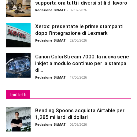
supporta ora tutti i diversi stili di lavoro
Redazione BitMAT
-
02/07/2026
Xerox: presentate le prime stampanti
dopo l’integrazione di Lexmark
Redazione BitMAT
-
29/06/2026
Canon ColorStream 7000: la nuova serie
inkjet a modulo continuo per la stampa
di...
Redazione BitMAT
-
17/06/2026
I più letti
Bending Spoons acquista Airtable per
1,285 miliardi di dollari
Redazione BitMAT
-
05/08/2026