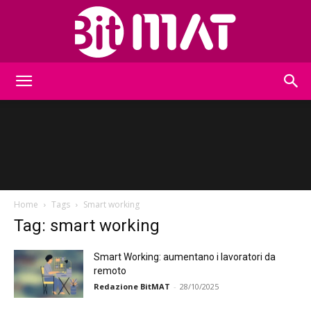
BitMat
Home
Tags
Smart working
Tag: smart working
Smart Working: aumentano i lavoratori da
remoto
Redazione BitMAT
-
28/10/2025