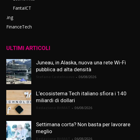
FantaICT
.ing
FinanceTech
ULTIMI ARTICOLI
Juneau, in Alaska, nuova una rete Wi-Fi
pubblica ad alta densità
Stefano Castelnuovo
-
06/08/2026
L’ecosistema Tech italiano sfiora i 140
miliardi di dollari
Redazione BitMAT
-
06/08/2026
Settimana corta? Non basta per lavorare
meglio
Redazione BitMAT
-
06/08/2026