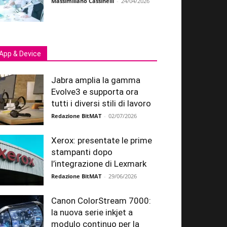
Massimiliano Cassinelli
-
24/04/2026
App & Device
Jabra amplia la gamma
Evolve3 e supporta ora
tutti i diversi stili di lavoro
Redazione BitMAT
-
02/07/2026
Xerox: presentate le prime
stampanti dopo
l’integrazione di Lexmark
Redazione BitMAT
-
29/06/2026
Canon ColorStream 7000:
la nuova serie inkjet a
modulo continuo per la