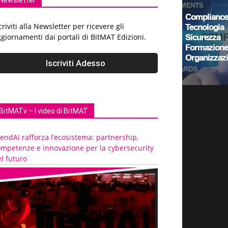
Newsletter
criviti alla Newsletter per ricevere gli
giornamenti dai portali di BitMAT Edizioni.
BitMATv – I video di BitMAT
endAI rafforza l’ecosistema: partnership,
ompetenze e innovazione per la cybersecurity
l futuro