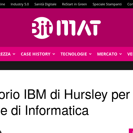
zine
Industry 5.0
Sanità Digitale
ReStart in Green
Speciale Stampanti
Con
REZZA
CASE HISTORY
TECNOLOGIE
MERCATO
VE
BitMat
rio IBM di Hursley per i
ne di Informatica