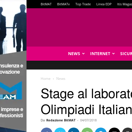
BitMAT
BitMATv
Top Trade
Linea EDP
Itis Maga
NEWS
INTERNET
SICU
Home
News
Stage al laborato
Olimpiadi Italia
Da
Redazione BitMAT
-
04/07/2018