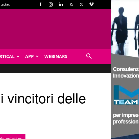
tattaci
RTICAL
APP
WEBINARS
 vincitori delle