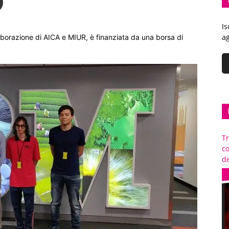
Is
ag
aborazione di AICA e MIUR, è finanziata da una borsa di
Tr
c
de