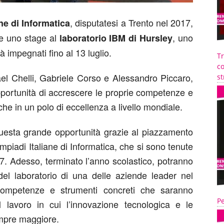
, disputatesi a Trento nel 2017,
ne di Informatica
re uno stage al
, uno
laboratorio IBM di Hursley
rà impegnati fino al 13 luglio.
T
co
ael Chelli, Gabriele Corso e Alessandro Piccaro,
st
pportunità di accrescere le proprie competenze e
iche in un polo di eccellenza a livello mondiale.
questa grande opportunità grazie al piazzamento
mpiadi Italiane di Informatica, che si sono tenute
17. Adesso, terminato l’anno scolastico, potranno
 del laboratorio di una delle aziende leader nel
 competenze e strumenti concreti che saranno
Pe
el lavoro in cui l’innovazione tecnologica e le
mpre maggiore.