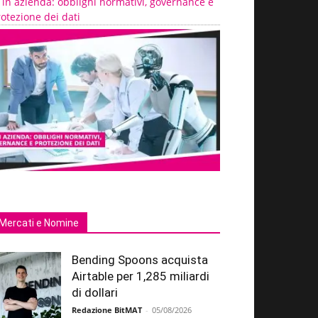
 in azienda: obblighi normativi, governance e
otezione dei dati
Mercati e Nomine
Bending Spoons acquista
Airtable per 1,285 miliardi
di dollari
Redazione BitMAT
-
05/08/2026