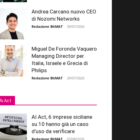
Andrea Carcano nuovo CEO
di Nozomi Networks
Redazione BitMAT
-
30/07/2026
Miguel De Foronda Vaquero
Managing Director per
Italia, Israele e Grecia di
Philips
Redazione BitMAT
-
29/07/2026
Ai Act
AI Act, 6 imprese siciliane
su 10 hanno già un caso
d’uso da verificare
Redazione BitMAT
-
03/08/2026