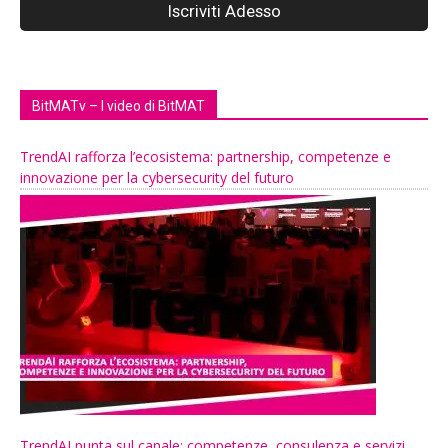
BitMATv – I video di BitMAT
TrendAI rafforza l’ecosistema: partnership, competenze e
innovazione per la cybersecurity del futuro
TrendAI punta sul canale: competenze, consulenza e servizi