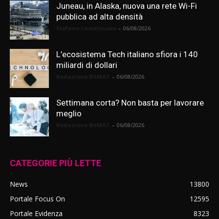
Juneau, in Alaska, nuova una rete Wi-Fi
pubblica ad alta densità
Stefano Castelnuovo
-
06/08/2026
L’ecosistema Tech italiano sfiora i 140
miliardi di dollari
Redazione BitMAT
-
06/08/2026
Settimana corta? Non basta per lavorare
meglio
Redazione BitMAT
-
06/08/2026
CATEGORIE PIÙ LETTE
News
13800
Portale Focus On
12595
Portale Evidenza
8323