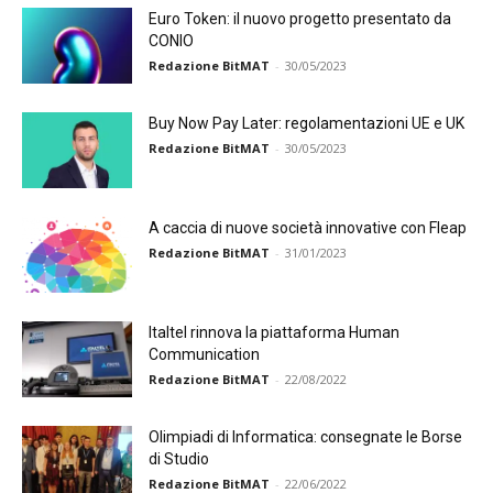
Euro Token: il nuovo progetto presentato da
CONIO
Redazione BitMAT
-
30/05/2023
Buy Now Pay Later: regolamentazioni UE e UK
Redazione BitMAT
-
30/05/2023
A caccia di nuove società innovative con Fleap
Redazione BitMAT
-
31/01/2023
Italtel rinnova la piattaforma Human
Communication
Redazione BitMAT
-
22/08/2022
Olimpiadi di Informatica: consegnate le Borse
di Studio
Redazione BitMAT
-
22/06/2022