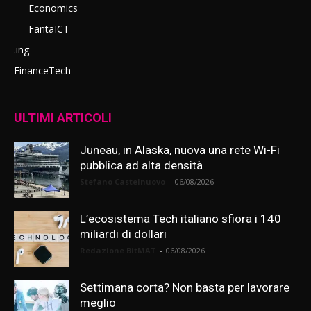
Economics
FantaICT
.ing
FinanceTech
ULTIMI ARTICOLI
Juneau, in Alaska, nuova una rete Wi-Fi
pubblica ad alta densità
Stefano Castelnuovo
-
06/08/2026
L’ecosistema Tech italiano sfiora i 140
miliardi di dollari
Redazione BitMAT
-
06/08/2026
Settimana corta? Non basta per lavorare
meglio