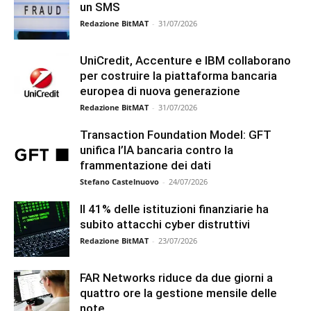
un SMS
Redazione BitMAT
-
31/07/2026
UniCredit, Accenture e IBM collaborano
per costruire la piattaforma bancaria
europea di nuova generazione
Redazione BitMAT
-
31/07/2026
Transaction Foundation Model: GFT
unifica l’IA bancaria contro la
frammentazione dei dati
Stefano Castelnuovo
-
24/07/2026
Il 41% delle istituzioni finanziarie ha
subito attacchi cyber distruttivi
Redazione BitMAT
-
23/07/2026
FAR Networks riduce da due giorni a
quattro ore la gestione mensile delle
note...