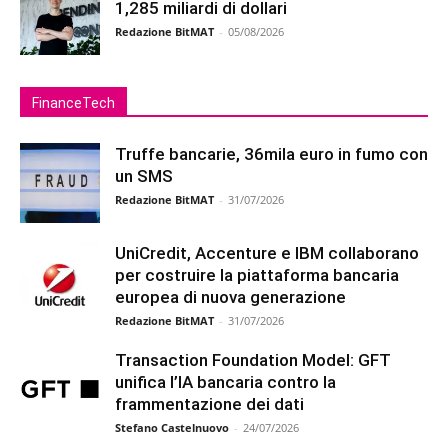
1,285 miliardi di dollari
Redazione BitMAT
-
05/08/2026
FinanceTech
Truffe bancarie, 36mila euro in fumo con
un SMS
Redazione BitMAT
-
31/07/2026
UniCredit, Accenture e IBM collaborano
per costruire la piattaforma bancaria
europea di nuova generazione
Redazione BitMAT
-
31/07/2026
Transaction Foundation Model: GFT
unifica l’IA bancaria contro la
frammentazione dei dati
Stefano Castelnuovo
-
24/07/2026