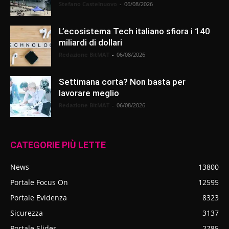
Stefano Castelnuovo
-
06/08/2026
L’ecosistema Tech italiano sfiora i 140
miliardi di dollari
Redazione BitMAT
-
06/08/2026
Settimana corta? Non basta per
lavorare meglio
Redazione BitMAT
-
06/08/2026
CATEGORIE PIÙ LETTE
News
13800
Portale Focus On
12595
Portale Evidenza
8323
Sicurezza
3137
Portale Slider
2785