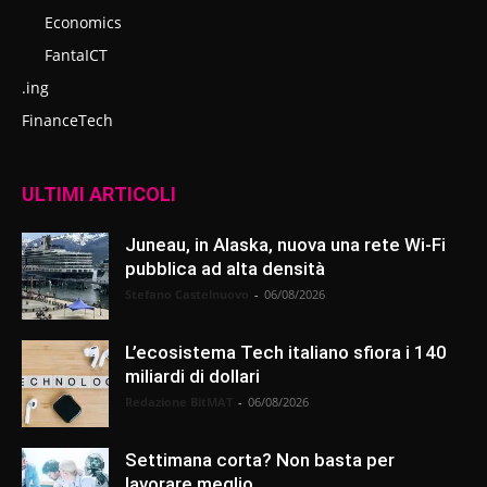
Economics
FantaICT
.ing
FinanceTech
ULTIMI ARTICOLI
Juneau, in Alaska, nuova una rete Wi-Fi
pubblica ad alta densità
Stefano Castelnuovo
-
06/08/2026
L’ecosistema Tech italiano sfiora i 140
miliardi di dollari
Redazione BitMAT
-
06/08/2026
Settimana corta? Non basta per
lavorare meglio