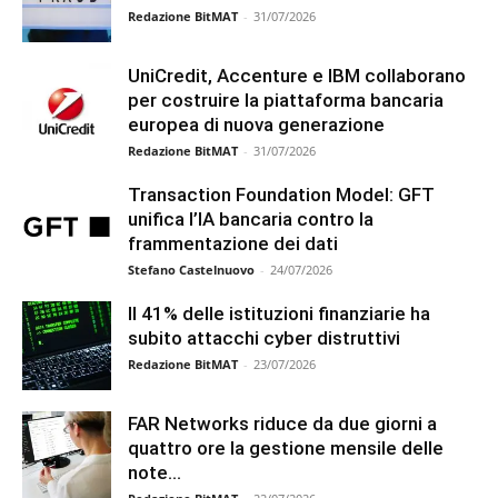
Redazione BitMAT
-
31/07/2026
UniCredit, Accenture e IBM collaborano
per costruire la piattaforma bancaria
europea di nuova generazione
Redazione BitMAT
-
31/07/2026
Transaction Foundation Model: GFT
unifica l’IA bancaria contro la
frammentazione dei dati
Stefano Castelnuovo
-
24/07/2026
Il 41% delle istituzioni finanziarie ha
subito attacchi cyber distruttivi
Redazione BitMAT
-
23/07/2026
FAR Networks riduce da due giorni a
quattro ore la gestione mensile delle
note...