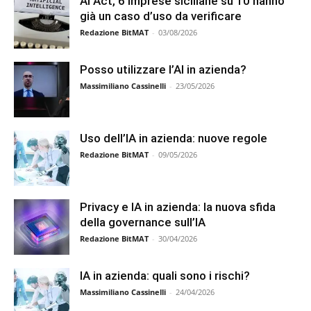
AI Act, 6 imprese siciliane su 10 hanno
già un caso d’uso da verificare
Redazione BitMAT
-
03/08/2026
Posso utilizzare l’AI in azienda?
Massimiliano Cassinelli
-
23/05/2026
Uso dell’IA in azienda: nuove regole
Redazione BitMAT
-
09/05/2026
Privacy e IA in azienda: la nuova sfida
della governance sull’IA
Redazione BitMAT
-
30/04/2026
IA in azienda: quali sono i rischi?
Massimiliano Cassinelli
-
24/04/2026