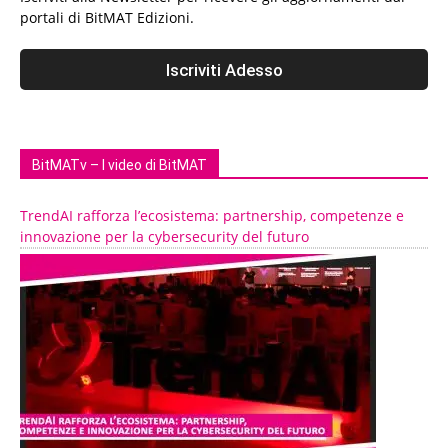
portali di BitMAT Edizioni.
BitMATv – I video di BitMAT
TrendAI rafforza l’ecosistema: partnership, competenze e
innovazione per la cybersecurity del futuro