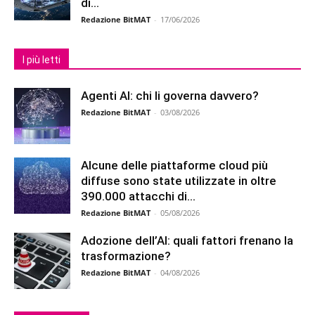
di...
Redazione BitMAT
-
17/06/2026
I più letti
Agenti AI: chi li governa davvero?
Redazione BitMAT
-
03/08/2026
Alcune delle piattaforme cloud più
diffuse sono state utilizzate in oltre
390.000 attacchi di...
Redazione BitMAT
-
05/08/2026
Adozione dell’AI: quali fattori frenano la
trasformazione?
Redazione BitMAT
-
04/08/2026