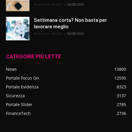
Redazione BitMAT
-
06/08/2026
Settimana corta? Non basta per
lavorare meglio
Redazione BitMAT
-
06/08/2026
CATEGORIE PIÙ LETTE
News
13800
Portale Focus On
12595
Portale Evidenza
8323
Sicurezza
3137
Portale Slider
2785
FinanceTech
2736