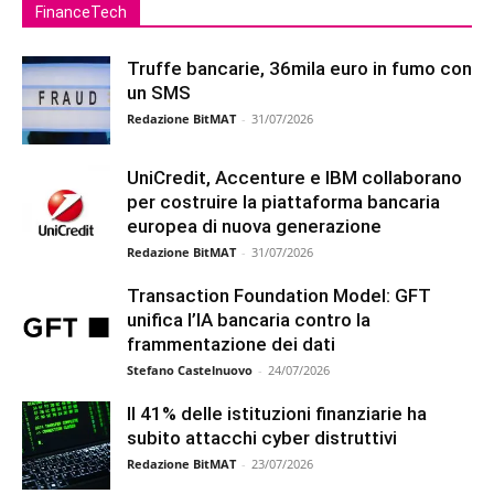
FinanceTech
Truffe bancarie, 36mila euro in fumo con
un SMS
Redazione BitMAT
-
31/07/2026
UniCredit, Accenture e IBM collaborano
per costruire la piattaforma bancaria
europea di nuova generazione
Redazione BitMAT
-
31/07/2026
Transaction Foundation Model: GFT
unifica l’IA bancaria contro la
frammentazione dei dati
Stefano Castelnuovo
-
24/07/2026
Il 41% delle istituzioni finanziarie ha
subito attacchi cyber distruttivi
Redazione BitMAT
-
23/07/2026