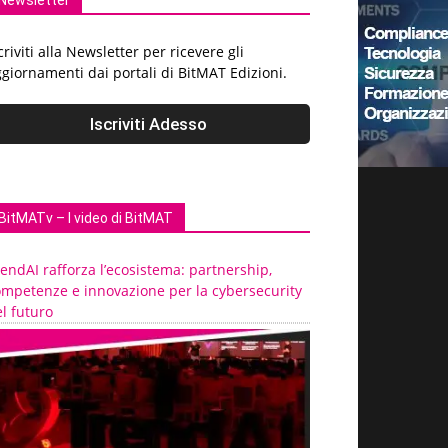
Newsletter
criviti alla Newsletter per ricevere gli
giornamenti dai portali di BitMAT Edizioni.
BitMATv – I video di BitMAT
endAI rafforza l’ecosistema: partnership,
ompetenze e innovazione per la cybersecurity
l futuro