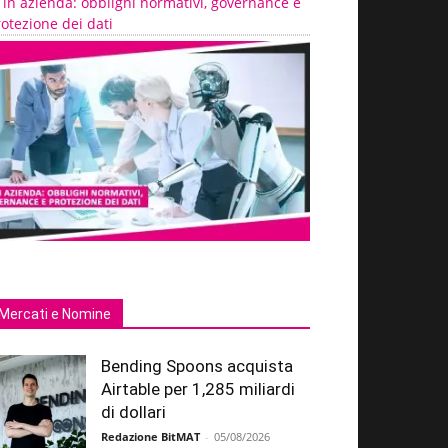
 in azienda: obblighi normativi, governance e
otezione dei dati
Mercati e Nomine
Bending Spoons acquista
Airtable per 1,285 miliardi
di dollari
Redazione BitMAT
-
05/08/2026