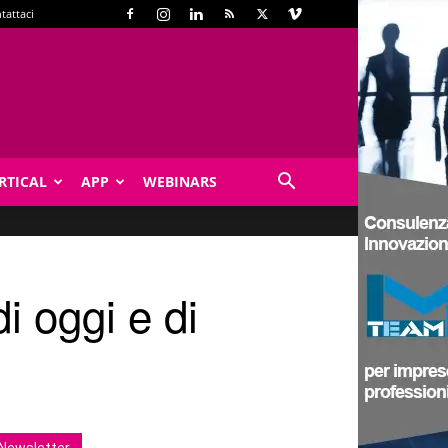
tattaci
RTICAL
APP
WEBINARS
i oggi e di