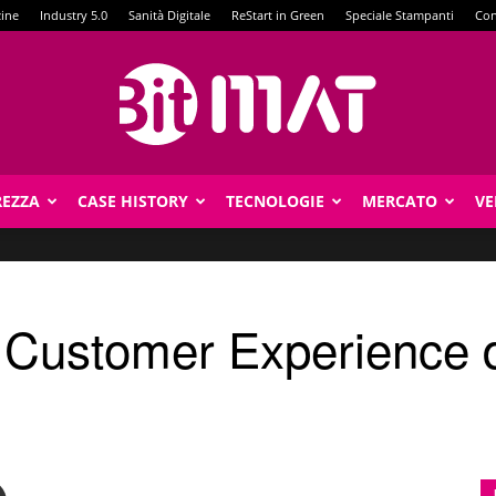
zine
Industry 5.0
Sanità Digitale
ReStart in Green
Speciale Stampanti
Con
REZZA
CASE HISTORY
TECNOLOGIE
MERCATO
VE
BitMat
a Customer Experience d