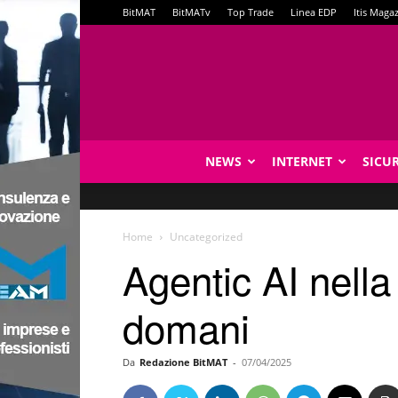
BitMAT
BitMATv
Top Trade
Linea EDP
Itis Maga
NEWS
INTERNET
SICU
Home
Uncategorized
Agentic AI nell
domani
Da
Redazione BitMAT
-
07/04/2025