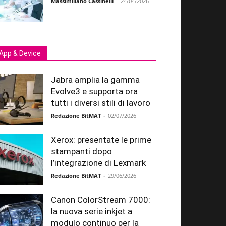
Massimiliano Cassinelli
-
24/04/2026
App & Device
Jabra amplia la gamma
Evolve3 e supporta ora
tutti i diversi stili di lavoro
Redazione BitMAT
-
02/07/2026
Xerox: presentate le prime
stampanti dopo
l’integrazione di Lexmark
Redazione BitMAT
-
29/06/2026
Canon ColorStream 7000:
la nuova serie inkjet a
modulo continuo per la