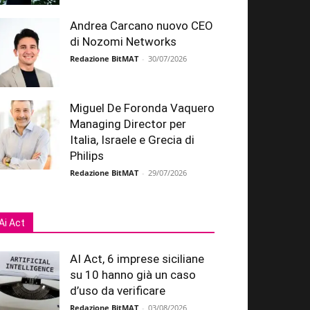
Andrea Carcano nuovo CEO
di Nozomi Networks
Redazione BitMAT
-
30/07/2026
Miguel De Foronda Vaquero
Managing Director per
Italia, Israele e Grecia di
Philips
Redazione BitMAT
-
29/07/2026
Ai Act
AI Act, 6 imprese siciliane
su 10 hanno già un caso
d’uso da verificare
Redazione BitMAT
-
03/08/2026