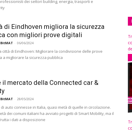
ofessionisti dei settori building, energia, trasporti e
ity
tà di Eindhoven migliora la sicurezza
ca con migliori prove digitali
Tr
co
 BitMAT
-
06/06/2024
de
la città di Eindhoven: Migliorare la condivisione delle prove
uta a migliorare la sicurezza pubblica
 il mercato della Connected car &
ty
 BitMAT
-
28/05/2024
i di auto connesse in Italia, quasi metà di quelle in circolazione.
età dei comuni italiani ha avviato progetti di Smart Mobility, ma il
utta i dati a disposizione
Tr
co