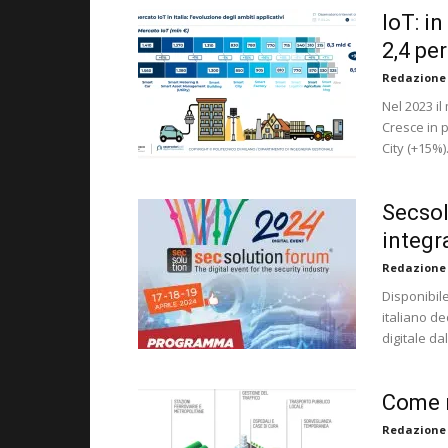
IoT: in
2,4 pe
Redazione
Nel 2023 il
Cresce in p
City (+15%)
Secsol
integr
Redazione
Disponibile
italiano de
digitale dal
Come r
Redazione