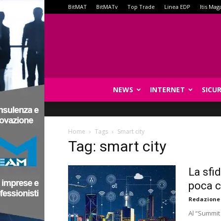
BitMAT
BitMATv
Top Trade
Linea EDP
Itis Mag
NEWS
INTERNET
SICU
Home
Tags
Smart city
Tag: smart city
La sfi
poca c
Redazione
Al “Summit 