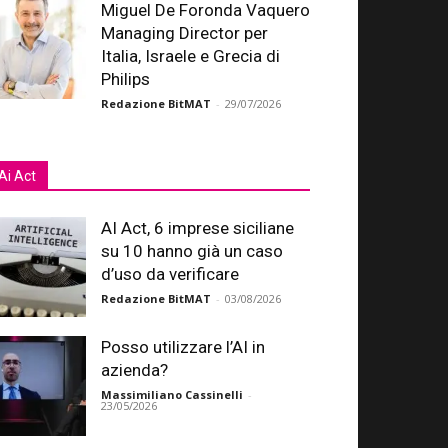
Miguel De Foronda Vaquero
Managing Director per
Italia, Israele e Grecia di
Philips
Redazione BitMAT
-
29/07/2026
Ai Act
AI Act, 6 imprese siciliane
su 10 hanno già un caso
d’uso da verificare
Redazione BitMAT
-
03/08/2026
Posso utilizzare l’AI in
azienda?
Massimiliano Cassinelli
-
23/05/2026