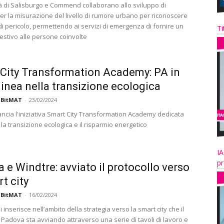
tà di Salisburgo e Commend collaborano allo sviluppo di
per la misurazione del livello di rumore urbano per riconoscere
di pericolo, permettendo ai servizi di emergenza di fornire un
Ti
estivo alle persone coinvolte
City Transformation Academy: PA in
linea nella transizione ecologica
 BitMAT
-
23/02/2024
ncia l'iniziativa Smart City Transformation Academy dedicata
 la transizione ecologica e il risparmio energetico
IA
pr
 e Windtre: avviato il protocollo verso
rt city
 BitMAT
-
16/02/2024
i inserisce nell’ambito della strategia verso la smart city che il
Padova sta avviando attraverso una serie di tavoli di lavoro e