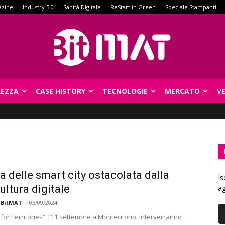
azine
Industry 5.0
Sanità Digitale
ReStart in Green
Speciale Stampanti
REZZA
CASE HISTORY
TECNOLOGIE
MERCATO
V
BitMat
da delle smart city ostacolata dalla
Is
ultura digitale
ag
 BitMAT
-
05/09/2024
for Territories”, l’11 settembre a Montecitorio, interverranno