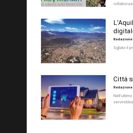
collaboraz
L’Aquil
digita
Redazione
Siglato il 
Città s
Redazione
Nell'ultim
servirebber