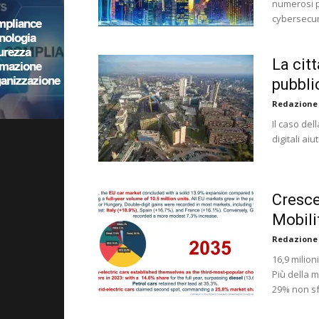
numerosi pr
cybersecur
La cit
pubbli
Redazione
Il caso del
digitali ai
Cresce
Mobili
Redazione
16,9 milion
Più della m
29% non sfr