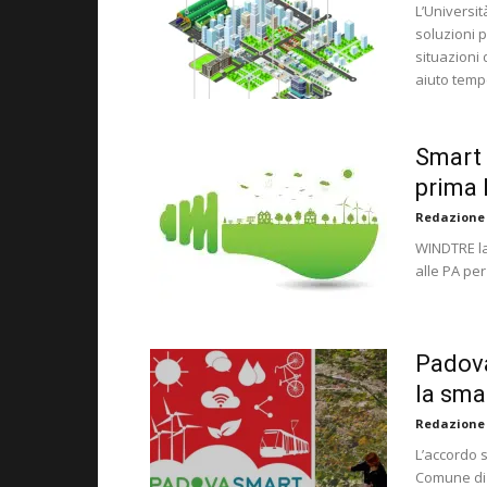
L’Universi
soluzioni 
situazioni 
aiuto temp
Smart 
prima 
Redazione
WINDTRE la
alle PA per
Padova
la sma
Redazione
L’accordo s
Comune di 