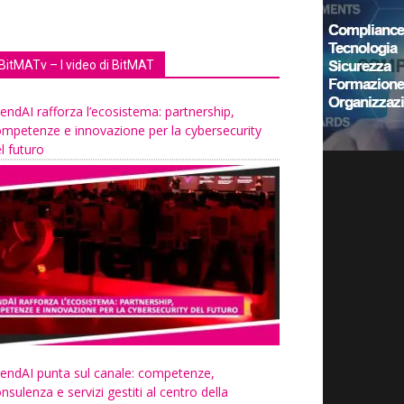
BitMATv – I video di BitMAT
endAI rafforza l’ecosistema: partnership,
mpetenze e innovazione per la cybersecurity
l futuro
endAI punta sul canale: competenze,
nsulenza e servizi gestiti al centro della