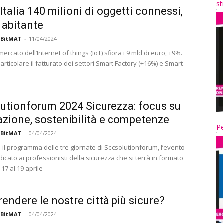
st
 Italia 140 milioni di oggetti connessi,
r abitante
 BitMAT
-
11/04/2024
 mercato dell’Internet of things (IoT) sfiora i 9 mld di euro, +9%.
articolare il fatturato dei settori Smart Factory (+16%) e Smart
.
utionforum 2024 Sicurezza: focus su
azione, sostenibilità e competenze
Pe
 BitMAT
-
04/04/2024
 il programma delle tre giornate di Secsolutionforum, l’evento
dicato ai professionisti della sicurezza che si terrà in formato
 17 al 19 aprile
endere le nostre città più sicure?
 BitMAT
-
04/04/2024