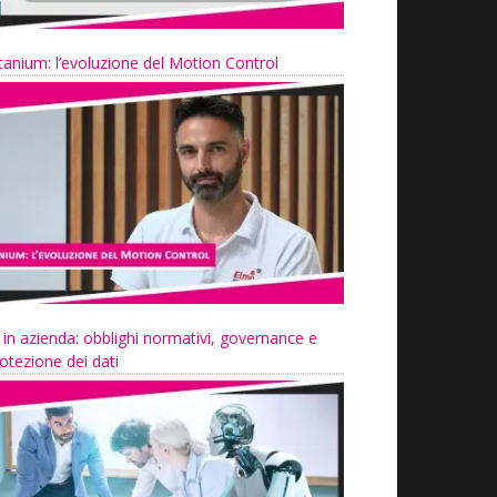
tanium: l’evoluzione del Motion Control
 in azienda: obblighi normativi, governance e
otezione dei dati