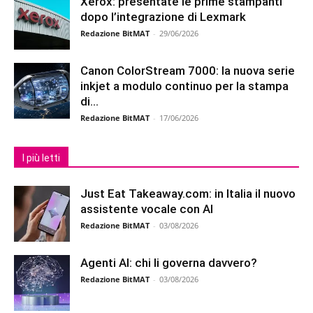
Xerox: presentate le prime stampanti
dopo l’integrazione di Lexmark
Redazione BitMAT
-
29/06/2026
Canon ColorStream 7000: la nuova serie
inkjet a modulo continuo per la stampa
di...
Redazione BitMAT
-
17/06/2026
I più letti
Just Eat Takeaway.com: in Italia il nuovo
assistente vocale con AI
Redazione BitMAT
-
03/08/2026
Agenti AI: chi li governa davvero?
Redazione BitMAT
-
03/08/2026