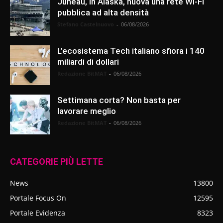
Juneau, in Alaska, nuova una rete Wi-Fi
pubblica ad alta densità
Stefano Castelnuovo
-
06/08/2026
L’ecosistema Tech italiano sfiora i 140
miliardi di dollari
Redazione BitMAT
-
06/08/2026
Settimana corta? Non basta per
lavorare meglio
Redazione BitMAT
-
06/08/2026
CATEGORIE PIÙ LETTE
News
13800
Portale Focus On
12595
Portale Evidenza
8323