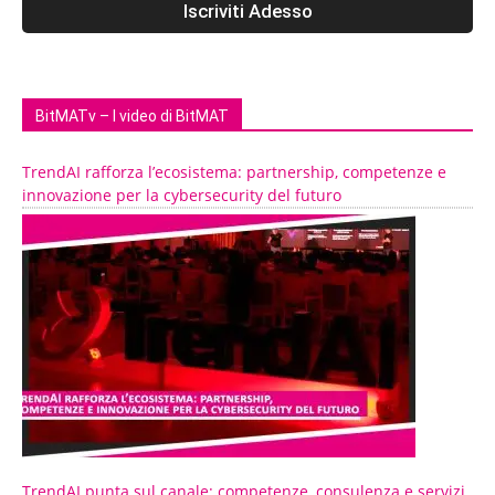
BitMATv – I video di BitMAT
TrendAI rafforza l’ecosistema: partnership, competenze e
innovazione per la cybersecurity del futuro
TrendAI punta sul canale: competenze, consulenza e servizi