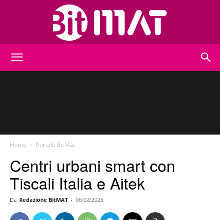
BitMat
Home
Portale BitMat
Centri urbani smart con
Tiscali Italia e Aitek
Da
Redazione BitMAT
-
06/02/2023