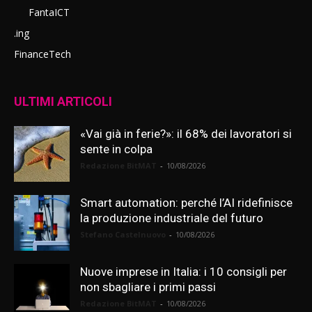
FantaICT
.ing
FinanceTech
ULTIMI ARTICOLI
«Vai già in ferie?»: il 68% dei lavoratori si
sente in colpa
Redazione BitMAT
-
10/08/2026
Smart automation: perché l’AI ridefinisce
la produzione industriale del futuro
Stefano Castelnuovo
-
10/08/2026
Nuove imprese in Italia: i 10 consigli per
non sbagliare i primi passi
Redazione BitMAT
-
10/08/2026