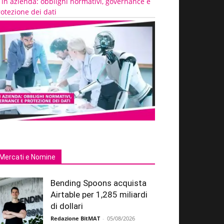
 in azienda: obblighi normativi, governance e
otezione dei dati
Mercati e Nomine
Bending Spoons acquista
Airtable per 1,285 miliardi
di dollari
Redazione BitMAT
-
05/08/2026