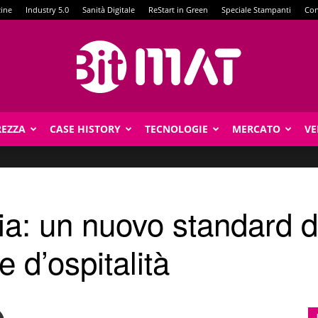
zine
Industry 5.0
Sanità Digitale
ReStart in Green
Speciale Stampanti
Con
REZZA
CASE HISTORY
TECNOLOGIE
MERCATO
VE
BitMat
ia: un nuovo standard d
e d’ospitalità