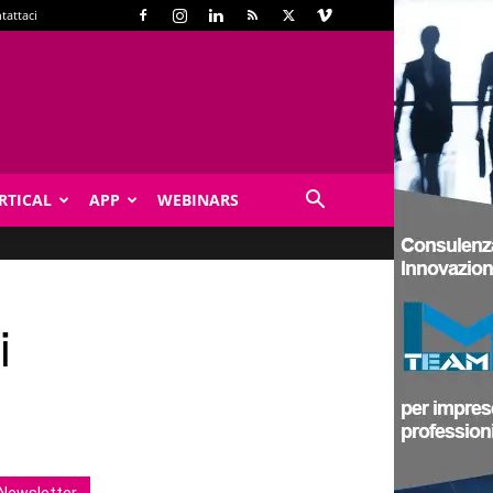
tattaci
RTICAL
APP
WEBINARS
i