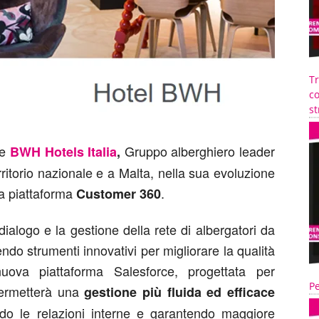
T
co
st
re
Gruppo alberghiero leader
BWH Hotels Italia
,
erritorio nazionale e a Malta, nella sua evoluzione
la piattaforma
.
Customer 360
dialogo e la gestione della rete di albergatori da
ndo strumenti innovativi per migliorare la qualità
 nuova piattaforma Salesforce, progettata per
Pe
 permetterà una
gestione più fluida ed efficace
ndo le relazioni interne e garantendo maggiore