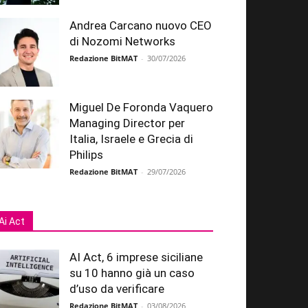
Andrea Carcano nuovo CEO
di Nozomi Networks
Redazione BitMAT
-
30/07/2026
Miguel De Foronda Vaquero
Managing Director per
Italia, Israele e Grecia di
Philips
Redazione BitMAT
-
29/07/2026
Ai Act
AI Act, 6 imprese siciliane
su 10 hanno già un caso
d’uso da verificare
Redazione BitMAT
-
03/08/2026