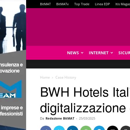
BitMAT
BitMATv
Top Trade
Linea EDP
Itis Maga
NEWS
INTERNET
SICU
Home
Case History
BWH Hotels Ital
digitalizzazione 
Da
Redazione BitMAT
-
25/03/2025