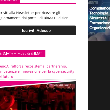
Newsletter
criviti alla Newsletter per ricevere gli
giornamenti dai portali di BitMAT Edizioni.
BitMATv – I video di BitMAT
endAI rafforza l’ecosistema: partnership,
ompetenze e innovazione per la cybersecurity
l futuro