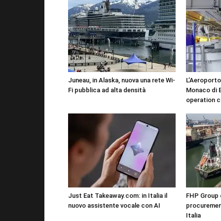
Juneau, in Alaska, nuova una rete Wi-
L’Aeroporto
Fi pubblica ad alta densità
Monaco di B
operation c
Just Eat Takeaway.com: in Italia il
FHP Group di
nuovo assistente vocale con AI
procureme
Italia