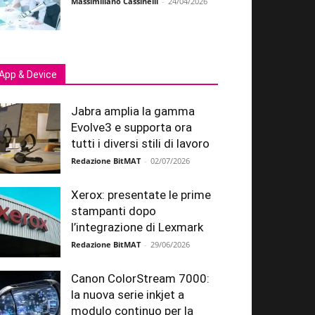
Massimiliano Cassinelli
-
24/04/2026
App & Device
Jabra amplia la gamma
Evolve3 e supporta ora
tutti i diversi stili di lavoro
Redazione BitMAT
-
02/07/2026
Xerox: presentate le prime
stampanti dopo
l’integrazione di Lexmark
Redazione BitMAT
-
29/06/2026
Canon ColorStream 7000:
la nuova serie inkjet a
modulo continuo per la